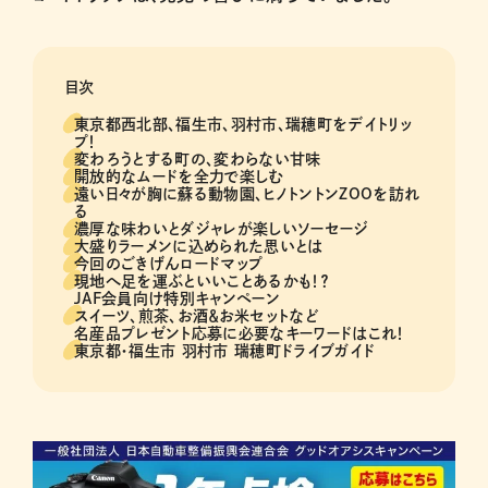
目次
東京都西北部、福生市、羽村市、瑞穂町をデイトリッ
プ！
変わろうとする町の、変わらない甘味
開放的なムードを全力で楽しむ
遠い日々が胸に蘇る動物園、ヒノトントンZOOを訪れ
る
濃厚な味わいとダジャレが楽しいソーセージ
大盛りラーメンに込められた思いとは
今回のごきげんロードマップ
現地へ足を運ぶといいことあるかも！？
JAF会員向け特別キャンペーン
スイーツ、煎茶、お酒＆お米セットなど
名産品プレゼント応募に必要なキーワードはこれ！
東京都・福生市 羽村市 瑞穂町ドライブガイド