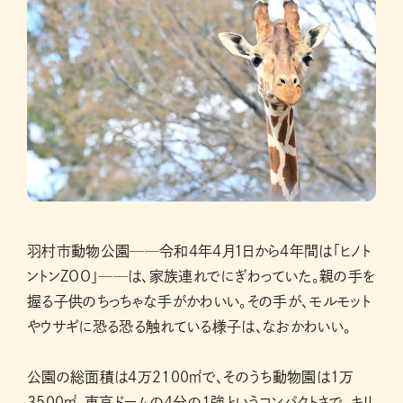
羽村市動物公園──令和4年4月1日から4年間は「ヒノト
ントンZOO」──は、家族連れでにぎわっていた。親の手を
握る子供のちっちゃな手がかわいい。その手が、モルモット
やウサギに恐る恐る触れている様子は、なおかわいい。
公園の総面積は4万2100㎡で、そのうち動物園は1万
3500㎡。東京ドームの4分の1強というコンパクトさで、キリ