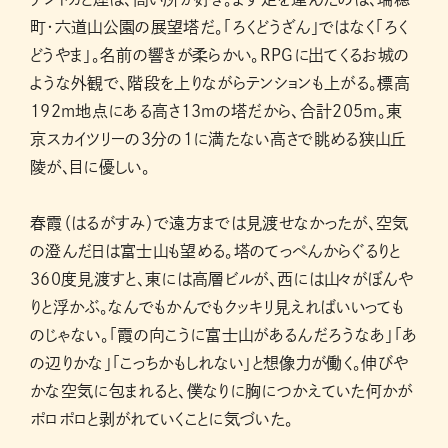
町・六道山公園の展望塔だ。「ろくどうざん」ではなく「ろく
どうやま」。名前の響きが柔らかい。RPGに出てくるお城の
ような外観で、階段を上りながらテンションも上がる。標高
192m地点にある高さ13mの塔だから、合計205m。東
京スカイツリーの3分の1に満たない高さで眺める狭山丘
陵が、目に優しい。
春霞（はるがすみ）で遠方までは見渡せなかったが、空気
の澄んだ日は富士山も望める。塔のてっぺんからぐるりと
360度見渡すと、東には高層ビルが、西には山々がぼんや
りと浮かぶ。なんでもかんでもクッキリ見えればいいっても
のじゃない。「霞の向こうに富士山があるんだろうなあ」「あ
の辺りかな」「こっちかもしれない」と想像力が働く。伸びや
かな空気に包まれると、僕なりに胸につかえていた何かが
ポロポロと剥がれていくことに気づいた。