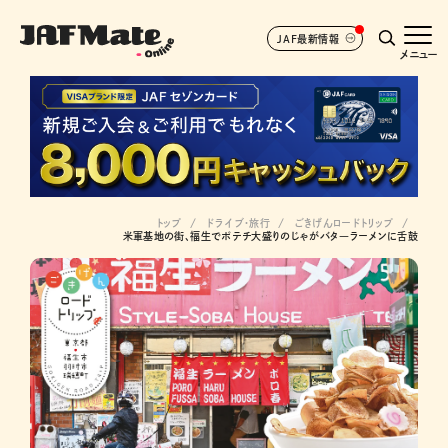
JAF最新情報
メニュー
トップ
ドライブ･旅行
ごきげんロードトリップ
米軍基地の街、福生でポテチ大盛りのじゃがバタ―ラーメンに舌鼓