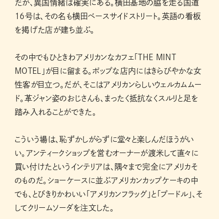
だが、異国情緒は確実にある。横田基地の脇を走る国道
16号は、その名も横田ベースサイドストリート。英語の看板
を掲げた店が建ち並ぶ。
その中でもひときわアメリカンなカフェ「THE MINT
MOTEL」が目に留まる。ポップな店内にはきらびやかな女
性客が目立つ。だが、そこはアメリカンらしいウェルカムムー
ド。革ジャン姿のおじさんも、まったく抵抗なくスルリと足を
踏み入れることができた。
こういう場は、恥ずかしがらずに堂々と楽しんだほうがい
い。アンティークショップを営むオーナーが渡米して直々に
買い付けたというインテリアは、隅々まで完全にアメリカそ
のものだ。ショーケースに並ぶアメリカンカップケーキの中
でも、とびきりかわいい「アメリカンフラッグ」と「プードル」、そ
してクリームソーダを注文した。