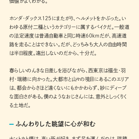
価値がよくわかる。
ホンダ・ダックス125にまたがり、ヘルメットをかぶった。い
わゆる原付二種というカテゴリーに属するバイクだ。一般道
の法定速度は普通自動車と同じ時速60kmだが、高速道
路を走ることはできない。だが、どっちみち大人の自由時間
は半日程度。遠出しないのだから、十分だ。
春らしいのんきな日差しを浴びながら、西東京は福生・羽
村・瑞穂に向かった。大都市と山々の境目にあるこのエリア
は、都会からさほど遠くないにもかかわらず、妙にディープ
な面白さがある。僕のようなおじさんには、意外としっくりく
る土地だ。
ふんわりした眺望に心が和む
ナントカと煙は、高い所が好き。まず足を運んだのは、瑞穂