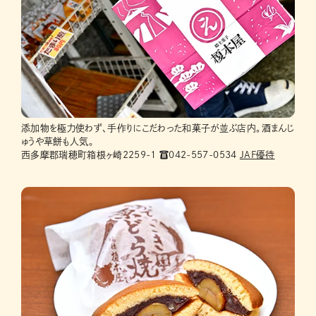
添加物を極力使わず、手作りにこだわった和菓子が並ぶ店内。酒まんじ
ゅうや草餅も人気。
西多摩郡瑞穂町箱根ヶ崎2259-1 ☎042-557-0534
JAF優待