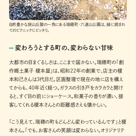
自然豊かな狭山丘陵の一角にある瑞穂町・六道山公園は、緑に囲まれ
てのピクニックにピッタリ。
変わろうとする町の、変わらない甘味
大都市の目まぐるしさは、ここまで届かない。瑞穂町の「創
作郷土菓子 榎本屋」は、昭和22年の創業で、店主の榎
本和己さんは3代目だ。区画整理で現在の地に店を構え
てからも、40年近く経つ。ガラスの引き戸をカラカラと開け
ると、すぐ目の前にショーケース。和菓子の香りが漂い、接
客してくれる榎本さんとの距離感さえも懐かしい。
「こう見えて、瑞穂の町もどんどん変わっているんです」と榎
本さん。「でも、お客さんの笑顔は変わらない。オリジナリテ