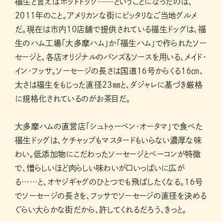
福生と言えばホットドッグ──ということになったのは、
2011年のこと。アメリカンな街にピッタリなご当地グルメ
だ。現在は市内10店舗で提供されている福生ドッグは、福
生のハム工場「大多摩ハム」か「福生ハム」で作られたソー
セージと、各店オリジナルのバンズ＆ソースを用いる、メイド・
イン・フッサ。ソーセージの長さは国道16号からくる16㎝、
太さは福生をもじった直径23㎜と、ダジャレに基づき厳格
に規格化されているのがお茶目だ。
大多摩ハムの直営店「シュトゥーベン・オータマ」で食べた
福生ドッグは、ケチャップもマスタードもいらない濃厚な味
わい。低添加物にこだわったソーセージとベーコンが特徴
で、憎らしいほど肉らしい味わいが口いっぱいに広が
る……と、オヤジギャグのひとつでも飛ばしたくなる。16号
でソーセージの長さを、フッサでソーセージの直径を決める
ぐらい大らかな街だから、許してくれるだろう、きっと。