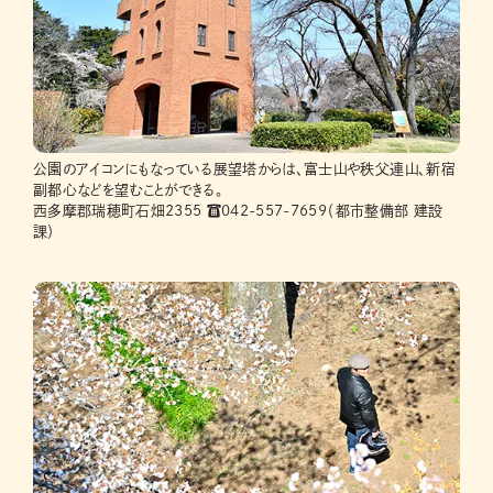
公園のアイコンにもなっている展望塔からは、富士山や秩父連山、新宿
副都心などを望むことができる。
西多摩郡瑞穂町石畑2355 ☎042-557-7659（都市整備部 建設
課）