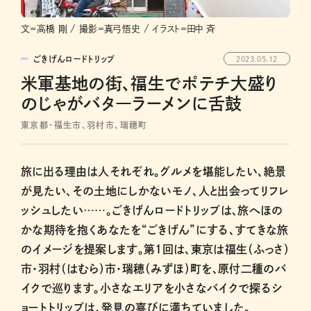
文＝高橋 剛 / 撮影＝真弓悟史 / イラスト＝田中 斉
ごきげんロードトリップ
2023.05.12
米軍基地の街、福生でポテチ大盛り
のじゃがバタ―ラーメンに舌鼓
東京都・福生市、羽村市、瑞穂町
旅に出る理由は人それぞれ。グルメを堪能したい、絶景
が見たい、その土地にしかないモノ、人と出会ってリフレ
ッシュしたい……。ごきげんロードトリップは、旅へほの
かな期待を抱くあなたを“ごきげん”にする、すてきな旅
のイメージを提案します。第１回は、東京は福生（ふっさ）
市・羽村（はむら）市・瑞穂（みずほ）町を、原付二種のバ
イクで巡ります。小さなエリアを小さなバイクで探るシ
ョートトリップは、発見の喜びに満ちていました。