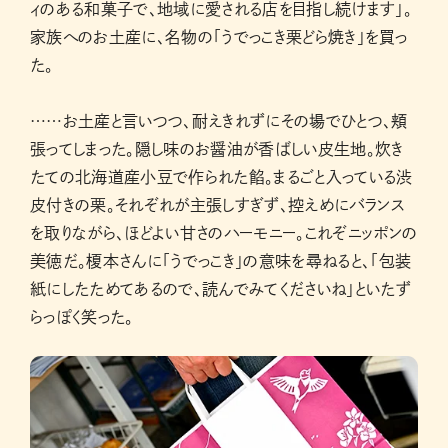
ィのある和菓子で、地域に愛される店を目指し続けます」。
家族へのお土産に、名物の「うでっこき栗どら焼き」を買っ
た。
……お土産と言いつつ、耐えきれずにその場でひとつ、頬
張ってしまった。隠し味のお醤油が香ばしい皮生地。炊き
たての北海道産小豆で作られた餡。まるごと入っている渋
皮付きの栗。それぞれが主張しすぎず、控えめにバランス
を取りながら、ほどよい甘さのハーモニー。これぞニッポンの
美徳だ。榎本さんに「うでっこき」の意味を尋ねると、「包装
紙にしたためてあるので、読んでみてくださいね」といたず
らっぽく笑った。