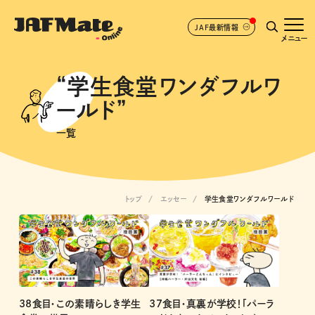
JAF最新情報
メニュー
“学生食堂ワンダフルワ
ールド”
一覧
トップ
エッセー
学生食堂ワンダフルワールド
38食目・この素晴らしき学生
37食目・真裏が学校！「パーラ