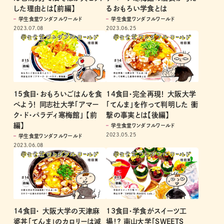
した理由とは【前編】
るおもろい学食とは
学生食堂ワンダフルワールド
学生食堂ワンダフルワールド
2023.07.08
2023.06.25
15食目・おもろいごはんを食
14食目・完全再現！ 大阪大学
べよう！ 同志社大学「アマー
「てんま」を作って判明した 衝
ク・ド・パラディ寒梅館」 【前
撃の事実とは【後編】
編】
学生食堂ワンダフルワールド
2023.05.25
学生食堂ワンダフルワールド
2023.06.08
14食目・ 大阪大学の天津麻
13食目・学食がスイーツ工
婆丼「てんま」のカロリーは減
場！？ 南山大学「SWEETS