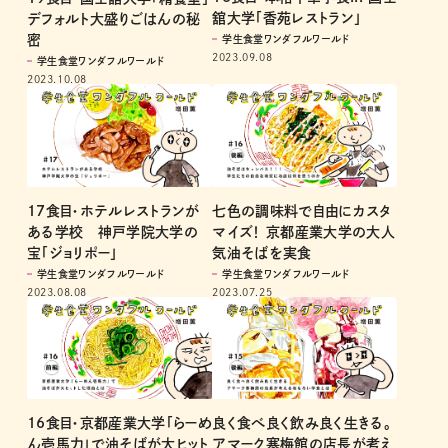
舘大学「香苑レストラン」
デフォルト大盛りごはんの秘
密
学生食堂ワンダフルワールド
2023.09.08
学生食堂ワンダフルワールド
2023.10.08
17食目・ホテルレストランが
七色の調味料で自由にカスタ
ある学校 神戸学院大学の
マイズ！ 京都産業大学の大人
宝「ジョリポー」
気油そばを実食
学生食堂ワンダフルワールド
学生食堂ワンダフルワールド
2023.08.08
2023.07.25
16食目・京都産業大学「らーめ
良く食べ良く飲み良く生きる。
ん壱馬力」で油そばが大ヒット
アマーク寒梅館の店長が考え