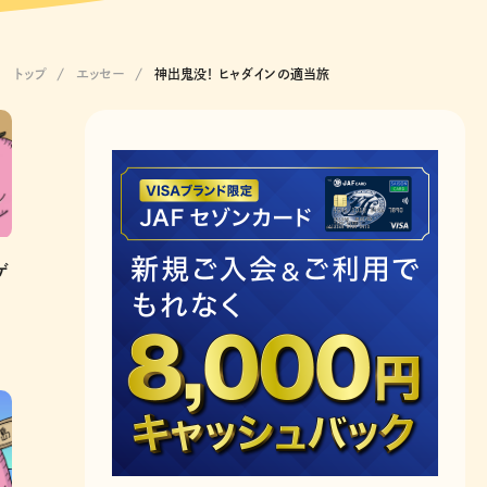
トップ
エッセー
神出鬼没！ ヒャダインの適当旅
ゲ