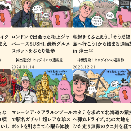
イク
ロンドンで出会った極上ジャ
朝起きてふと思う。「そうだ福
まえ
パニーズSUSHI。最新グルメ
島へ行こう」から始まる適当
スポットをぶらり散歩
in 浄土平
旅
神出鬼没！ ヒャダインの適当旅
神出鬼没！ ヒャダインの適当旅
2024.01.14
2023.12.21
もな
マレーシア・クアラルンプール
ホタテを求めて北海道の猿
ロ喫
で駅名ガチャ！ 超レアな珍ス
へ弾丸ドライブ。北の大地を
おいし
ポットを引き当て心躍る体験
ひた走り無敵のウニ丼を経