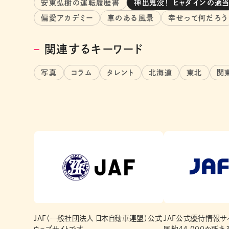
安東弘樹の運転履歴書
神出鬼没！ ヒャダインの適
偏愛アカデミー
車のある風景
幸せって何だろう
関連するキーワード
写真
コラム
タレント
北海道
東北
関
JAF（一般社団法人 日本自動車連盟）公式
JAF公式優待情報サイ