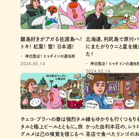
離島好きがアガる佐渡島へ！
北海道、利尻島で原付バ
トキ！ 紅葉！ 雪！ 日本酒！
にまたがりウニと星を捕
た！
神出鬼没！ ヒャダインの適当旅
2024.03.14
神出鬼没！ ヒャダインの適当
2024.02.14
チェコ・プラハの春は強烈タル
縁もゆかりも行くつもり
タルと極上ビールとともに。旅
かった由利本荘の、レト
グルメは己の嗅覚を信じるべ
茶店で食べたリンゴの