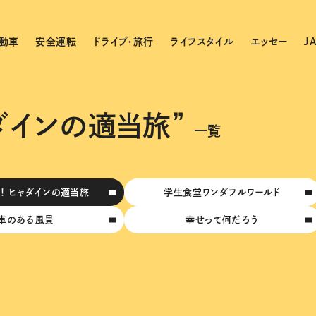
動車
安全運転
ドライブ・旅行
ライフスタイル
エッセー
J
ダインの適当旅”
一覧
！ ヒャダインの適当旅
学生食堂ワンダフルワールド
車のある風景
幸せって何だろう