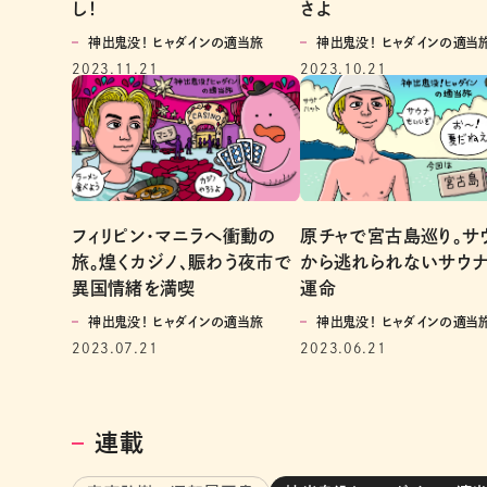
し！
さよ
神出鬼没！ ヒャダインの適当旅
神出鬼没！ ヒャダインの適当
2023.11.21
2023.10.21
フィリピン・マニラへ衝動の
原チャで宮古島巡り。サ
旅。煌くカジノ、賑わう夜市で
から逃れられないサウ
異国情緒を満喫
運命
神出鬼没！ ヒャダインの適当旅
神出鬼没！ ヒャダインの適当
2023.07.21
2023.06.21
連載