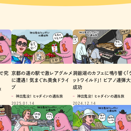
で究
京都の道の駅で激レアグルメ
洞爺湖のカフェに鳴り響く「
に遭遇！ 気まぐれ美食ドライ
ットワイルド」！ ピアノ連弾大
ブ
成功
旅
神出鬼没！ ヒャダインの適当旅
神出鬼没！ ヒャダインの適当旅
2025.01.14
2024.12.14