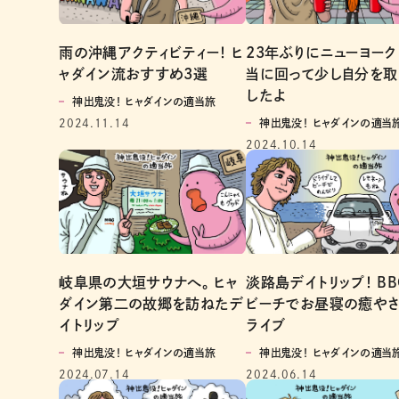
雨の沖縄アクティビティー！ ヒ
23年ぶりにニューヨー
ャダイン流おすすめ3選
当に回って少し自分を取
したよ
神出鬼没！ ヒャダインの適当旅
2024.11.14
神出鬼没！ ヒャダインの適当
2024.10.14
岐阜県の大垣サウナへ。 ヒャ
淡路島デイトリップ！ B
ダイン第二の故郷を訪ねたデ
ビーチでお昼寝の癒やさ
イトリップ
ライブ
神出鬼没！ ヒャダインの適当旅
神出鬼没！ ヒャダインの適当
2024.07.14
2024.06.14