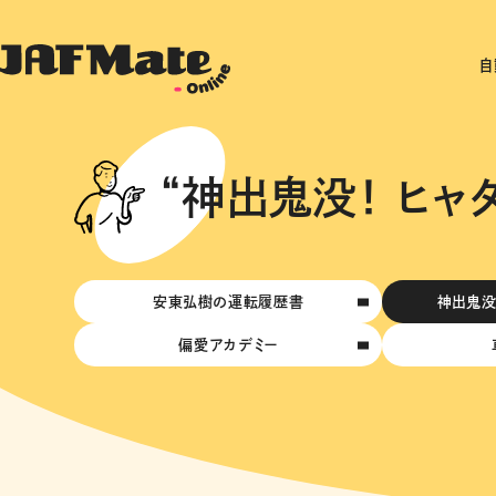
自
“神出鬼没！ ヒャ
安東弘樹の運転履歴書
神出鬼没
偏愛アカデミー