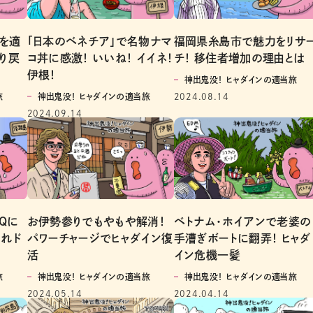
クを適
「日本のベネチア」で名物ナマ
福岡県糸島市で魅力をリサ
り戻
コ丼に感激！ いいね！ イイネ！
チ！ 移住者増加の理由とは
伊根！
神出鬼没！ ヒャダインの適当旅
旅
神出鬼没！ ヒャダインの適当旅
2024.08.14
2024.09.14
BQに
お伊勢参りでもやもや解消！
ベトナム・ホイアンで老婆の
れド
パワーチャージでヒャダイン復
手漕ぎボートに翻弄！ ヒャダ
活
イン危機一髪
旅
神出鬼没！ ヒャダインの適当旅
神出鬼没！ ヒャダインの適当旅
2024.05.14
2024.04.14