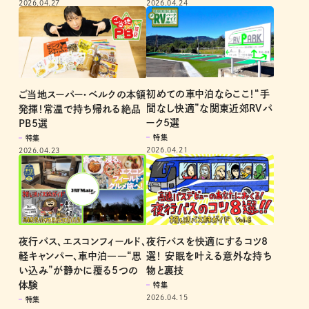
2026.04.27
2026.04.24
初めての車中泊ならここ！“手
ご当地スーパー・ベルクの本領
間なし快適”な関東近郊RVパ
発揮！常温で持ち帰れる絶品
ーク5選
PB5選
特集
特集
2026.04.21
2026.04.23
夜行バス、エスコンフィールド、
夜行バスを快適にするコツ8
軽キャンパー、車中泊――“思
選！ 安眠を叶える意外な持ち
い込み”が静かに覆る5つの
物と裏技
体験
特集
2026.04.15
特集