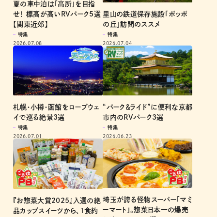
夏の車中泊は「高所」を目指
里山の鉄道保存施設「ポッポ
せ！ 標高が高いRVパーク5選
の丘」訪問のススメ
【関東近郊】
特集
特集
2026.07.04
2026.07.08
札幌・小樽・函館をロープウェ
“パーク＆ライド”に便利な京都
イで巡る絶景3選
市内のRVパーク3選
特集
特集
2026.07.01
2026.06.23
埼玉が誇る怪物スーパー「マミ
『お惣菜大賞2025』入選の絶
ーマート」。惣菜日本一の爆売
品カップスイーツから、1食約