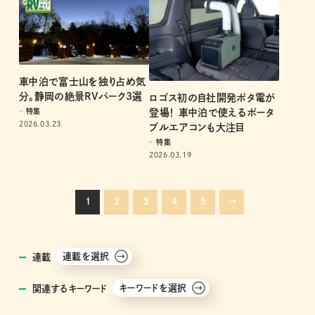
車中泊で富士山を独り占め気
分。静岡の絶景RVパーク3選
ロゴス初の自社開発ポタ電が
登場！ 車中泊で使えるポータ
特集
2026.03.23
ブルエアコンも大注目
特集
2026.03.19
1
2
3
4
5
→
連載を選択
連載
キーワードを選択
関連するキーワード