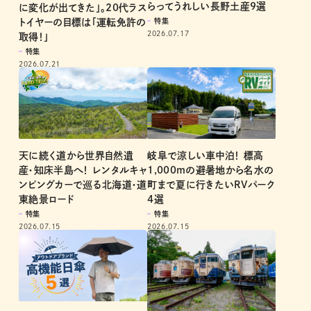
らってうれしい長野土産9選
に変化が出てきた」。20代ラス
特集
トイヤーの目標は「運転免許の
2026.07.17
取得！」
特集
2026.07.21
天に続く道から世界自然遺
岐阜で涼しい車中泊！ 標高
産・知床半島へ！ レンタルキャ
1,000mの避暑地から名水の
ンピングカーで巡る北海道・道
町まで夏に行きたいRVパーク
東絶景ロード
4選
特集
特集
2026.07.15
2026.07.15