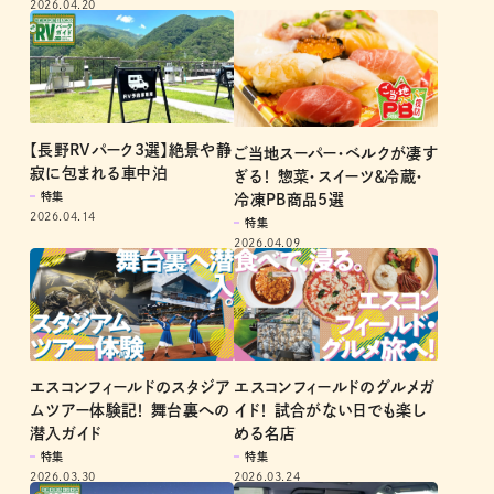
2026.04.20
【長野RVパーク3選】絶景や静
ご当地スーパー・ベルクが凄す
寂に包まれる車中泊
ぎる！ 惣菜・スイーツ＆冷蔵・
特集
冷凍PB商品5選
2026.04.14
特集
2026.04.09
エスコンフィールドのスタジア
エスコンフィールドのグルメガ
ムツアー体験記！ 舞台裏への
イド！ 試合がない日でも楽し
潜入ガイド
める名店
特集
特集
2026.03.30
2026.03.24