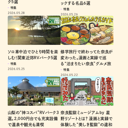
ク5選
ックする名品6選
特集
特集
2026.05.28
2026.05.26
ソロ車中泊でひとり時間を楽
修学旅行で終わってた奈良が
しむ！関東近郊RVパーク5選
変わった。漫画と実録で巡
る“泊まりたい奈良”グルメ旅
特集
2026.05.25
特集
2026.05.22
山梨の“神コスパ”RVパーク3
奈良監獄ミュージアムby 星
選。2,000円台でも充実設備
野リゾートとは？ 漫画と実録で
で温泉や観光も満喫
体験した“美しき監獄”の違和