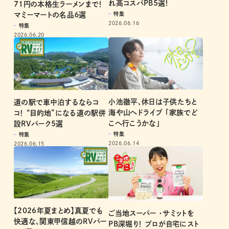
れ高コスパPB5選！
71円の本格生ラーメンまで！
特集
マミーマートの名品６選
2026.06.16
特集
2026.06.20
小池徹平、休日は子供たちと
道の駅で車中泊するならコ
海や山へドライブ 「家族でど
コ！ “目的地”になる道の駅併
こへ行こうかな」
設RVパーク5選
特集
特集
2026.06.14
2026.06.15
【2026年夏まとめ】真夏でも
ご当地スーパー ・サミットを
快適な、関東甲信越のRVパー
PB深堀り！ プロが自宅にスト