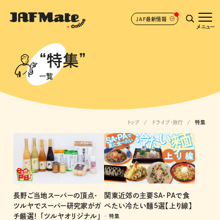
JAF最新情報
メニュー
“特集”
一覧
トップ
ドライブ･旅行
特集
関東近郊の主要SA・PAで食
長野ご当地スーパーの頂点・
べたい冷たい麺5選【上り線】
ツルヤでスーパー研究家がガ
チ厳選！ 「ツルヤオリジナル」
特集