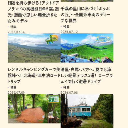
日陰を持ち歩ける！アウトドア
千葉の里山に息づく「ポッポ
ブランドの高機能日傘5選。遮
の丘」⋯全国系車両のディー
光・遮熱で涼しい軽量折りた
プな世界
たみモデル
特集
特集
2026.07.12
2026.07.14
レンタルキャンピングカーで美
清里・白馬・八方へ、夏でも涼
幌峠へ！ 北海道・車中泊ロード
しい絶景テラス3選！ ロープウ
トリップ
ェイで行く避暑ドライブ
特集
特集
2026.07.09
2026.07.08