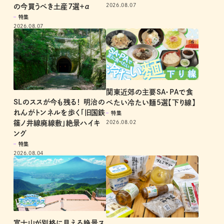
2026.08.07
の今買うべき土産７選＋α
特集
2026.08.07
関東近郊の主要SA・PAで食
SLのススが今も残る！ 明治の
べたい冷たい麺5選【下り線】
れんがトンネルを歩く「旧国鉄
特集
2026.08.02
篠ノ井線廃線敷」絶景ハイキ
ング
特集
2026.08.04
富士山が別格に見える絶景ス