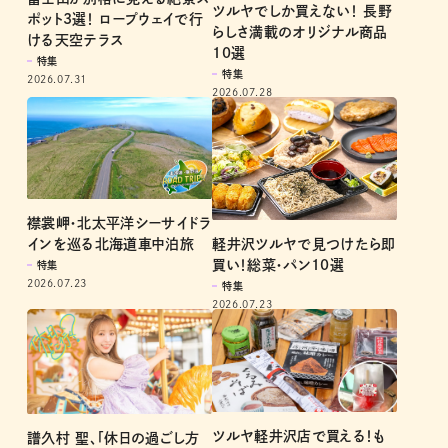
ツルヤでしか買えない！ 長野
ポット3選！ ロープウェイで行
らしさ満載のオリジナル商品
ける天空テラス
10選
特集
特集
2026.07.31
2026.07.28
襟裳岬・北太平洋シーサイドラ
軽井沢ツルヤで見つけたら即
インを巡る北海道車中泊旅
買い！総菜・パン10選
特集
2026.07.23
特集
2026.07.23
ツルヤ軽井沢店で買える！も
譜久村 聖、「休日の過ごし方