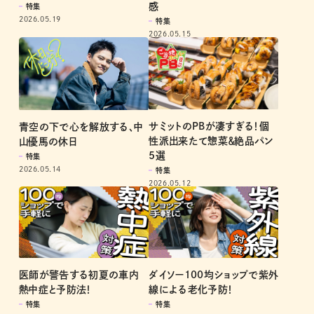
感
特集
2026.05.19
特集
2026.05.15
サミットのPBが凄すぎる！個
青空の下で心を解放する､中
性派出来たて惣菜＆絶品パン
山優馬の休日
5選
特集
2026.05.14
特集
2026.05.12
医師が警告する初夏の車内
ダイソー100均ショップで紫外
熱中症と予防法！
線による老化予防！
特集
特集