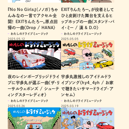
『No No Girls』（ノノガ）ちゃ
EXITりんたろー。が役者として
んみなの一言でアクセル全
ひと皮剥けた舞台を支えるヒ
開！ EXITりんたろー。原点回
ップホップの一曲〈スタンド・バ
帰の一曲〈Drop / HANA〉
イ・ミー / 漢 & D.O〉
わたしのドライブミュージック
わたしのドライブミュージック
2025.05.12
2025.05.05
夜のレインボーブリッジドライ
宇多丸激推しのアイドルドラ
ブに宇多丸が選ぶ一曲〈ザ・リ
イブソング〈hy4_4yh / お家
ーサルウェポンズ / シューテ
で聴きたいサマードライブ・ア
ィングスターレディオ〉
ンセム〉
わたしのドライブミュージック
わたしのドライブミュージック
2025.03.26
2025.03.19