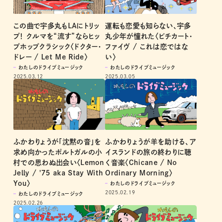
この曲で宇多丸もLAにトリッ
運転も恋愛も知らない、宇多
プ！ クルマを“流す”ならヒッ
丸少年が憧れた〈ピチカート・
プホップクラシック〈ドクター・
ファイヴ / これは恋ではな
ドレー / Let Me Ride〉
い〉
わたしのドライブミュージック
わたしのドライブミュージック
2025.03.12
2025.03.05
ふかわりょうが「沈黙の音」を
ふかわりょうが羊を助ける、ア
求め向かったポルトガルの小
イスランドの旅の終わりに聴
村での思わぬ出会い〈Lemon
く音楽〈Chicane / No
Jelly / '75 aka Stay With
Ordinary Morning〉
You〉
わたしのドライブミュージック
2025.02.19
わたしのドライブミュージック
2025.02.26