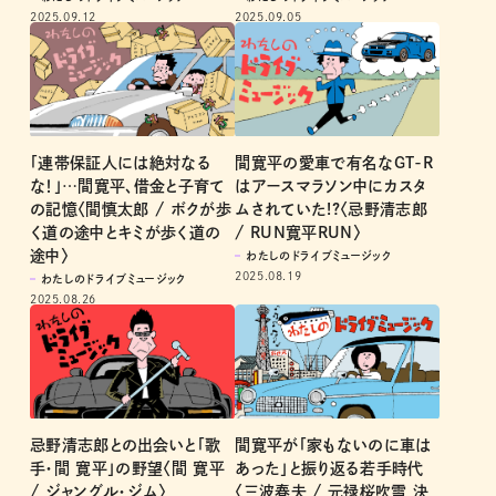
2025.09.12
2025.09.05
「連帯保証人には絶対なる
間寛平の愛車で有名なGT-R
な！」…間寛平、借金と子育て
はアースマラソン中にカスタ
の記憶〈間慎太郎 / ボクが歩
ムされていた!?〈忌野清志郎
く道の途中とキミが歩く道の
/ RUN寛平RUN〉
途中〉
わたしのドライブミュージック
2025.08.19
わたしのドライブミュージック
2025.08.26
忌野清志郎との出会いと「歌
間寛平が「家もないのに車は
手・間 寛平」の野望〈間 寛平
あった」と振り返る若手時代
/ ジャングル・ジム〉
〈三波春夫 / 元禄桜吹雪 決