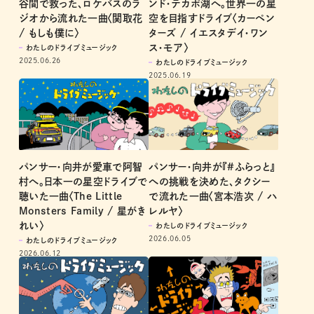
谷間で救った、ロケバスのラ
ンド・テカポ湖へ。世界一の星
ジオから流れた一曲〈関取花
空を目指すドライブ〈カーペン
/ もしも僕に〉
ターズ / イエスタデイ・ワン
ス・モア〉
わたしのドライブミュージック
2025.06.26
わたしのドライブミュージック
2025.06.19
パンサー・向井が愛車で阿智
パンサー・向井が『#ふらっと』
村へ。日本一の星空ドライブで
への挑戦を決めた、タクシー
聴いた一曲〈The Little
で流れた一曲〈宮本浩次 / ハ
Monsters Family / 星がき
レルヤ〉
れい〉
わたしのドライブミュージック
2026.06.05
わたしのドライブミュージック
2026.06.12