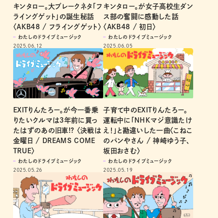
キンタロー。大ブレークネタ「フ
キンタロー。が女子高校生ダン
ライングゲット」の誕生秘話
ス部の奮闘に感動した話
〈AKB48 / フライングゲット〉
〈AKB48 / 初日〉
わたしのドライブミュージック
わたしのドライブミュージック
2025.06.12
2025.06.05
EXITりんたろー。が今一番乗
子育て中のEXITりんたろー。
りたいクルマは3年前に買っ
運転中に「NHKマジ意識たけ
たはずのあの旧車!? 〈決戦は
え！」と勘違いした一曲〈こねこ
金曜日 / DREAMS COME
のパンやさん / 神崎ゆう子、
TRUE〉
坂田おさむ〉
わたしのドライブミュージック
わたしのドライブミュージック
2025.05.26
2025.05.19