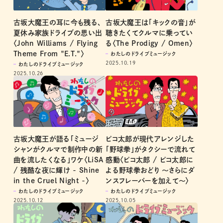
古坂大魔王の耳に今も残る、
古坂大魔王は「キックの音」が
夏休み家族ドライブの思い出
聴きたくてクルマに乗ってい
〈John Williams / Flying
る〈The Prodigy / Omen〉
Theme From "E.T."〉
わたしのドライブミュージック
2025.10.19
わたしのドライブミュージック
2025.10.26
古坂大魔王が語る「ミュージ
ピコ太郎が現代アレンジした
シャンがクルマで制作中の新
「野球拳」がタクシーで流れて
曲を流したくなる」ワケ〈LiSA
感動〈ピコ太郎 / ピコ太郎に
/ 残酷な夜に輝け - Shine
よる野球拳おどり 〜さらにダ
in the Cruel Night -〉
ンスフレーバーを加えて〜〉
わたしのドライブミュージック
わたしのドライブミュージック
2025.10.12
2025.10.05