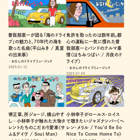
曽我部恵一が語る「海のドライ
免許を取ったのは数年前。都
ブ」の魅力と、70年代の海を
心の運転に一気に慣れた曽
歌った名曲〈平山みき / 真夏
我部恵一とバンドのクルマ事
の出来事〉
情〈はちみつぱい / 月夜のド
ライブ〉
わたしのドライブミュージック
2025.01.12
わたしのドライブミュージック
2025.01.05
堺正章、所ジョージ、横山やす
小林幸子がロールス・ロイス
し…小林幸子が触れた大物タ
で聴きたいジャズナンバー〈ヘ
レントたちのこだわり愛車〈サ
レン・メリル / You’d Be So
ム＆デイヴ / Soul Man〉
Nice To Come Home To〉