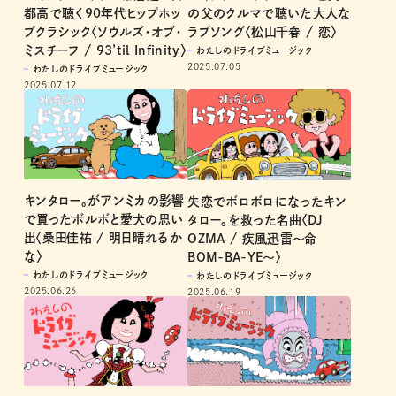
都高で聴く90年代ヒップホッ
の父のクルマで聴いた大人な
プクラシック〈ソウルズ・オブ・
ラブソング〈松山千春 / 恋〉
ミスチーフ / 93’til Infinity〉
わたしのドライブミュージック
2025.07.05
わたしのドライブミュージック
2025.07.12
キンタロー。がアンミカの影響
失恋でボロボロになったキン
で買ったボルボと愛犬の思い
タロー。を救った名曲〈DJ
出〈桑田佳祐 / 明日晴れるか
OZMA / 疾風迅雷～命
な〉
BOM-BA-YE～〉
わたしのドライブミュージック
わたしのドライブミュージック
2025.06.26
2025.06.19