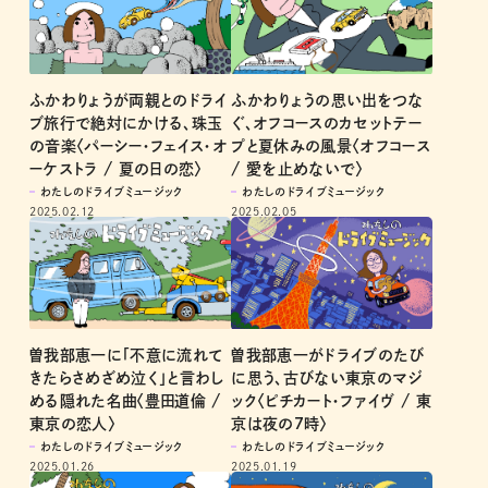
ふかわりょうが両親とのドライ
ふかわりょうの思い出をつな
ブ旅行で絶対にかける、珠玉
ぐ、オフコースのカセットテー
の音楽〈パーシー・フェイス・オ
プと夏休みの風景〈オフコース
ーケストラ / 夏の日の恋〉
/ 愛を止めないで〉
わたしのドライブミュージック
わたしのドライブミュージック
2025.02.12
2025.02.05
曽我部恵一に「不意に流れて
曽我部恵一がドライブのたび
きたらさめざめ泣く」と言わし
に思う、古びない東京のマジ
める隠れた名曲〈豊田道倫 /
ック〈ピチカート・ファイヴ / 東
東京の恋人〉
京は夜の7時〉
わたしのドライブミュージック
わたしのドライブミュージック
2025.01.26
2025.01.19