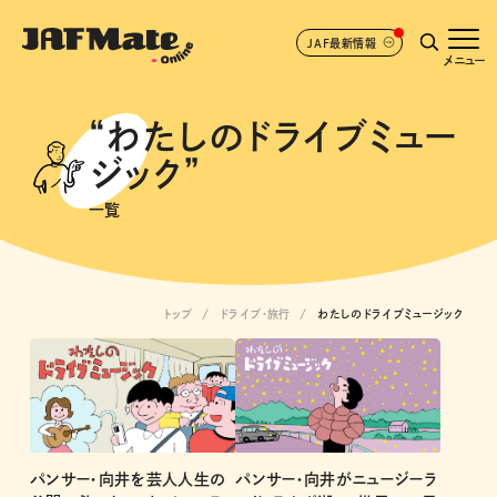
JAF最新情報
メニュー
“わたしのドライブミュー
ジック”
一覧
トップ
ドライブ･旅行
わたしのドライブミュージック
パンサー・向井を芸人人生の
パンサー・向井がニュージーラ