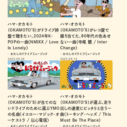
ハマ･オカモト
ハマ･オカモト
（OKAMOTO’S）がドライブ終
（OKAMOTO’S）がレコ屋で
盤で聴きたい、2024年K-
掘り当てた、80年代の色あせ
POPの一曲〈NMIXX / Love
ない一曲〈寺尾 聰 / Inter
Is Lonely〉
Change〉
わたしのドライブミュージック
わたしのドライブミュージック
2025.09.26
2025.09.19
ハマ･オカモト
ハマ･オカモト
（OKAMOTO’S）が当てのな
（OKAMOTO'S）が選ぶ、走り
いドライブのために選ぶYMO
出しの速度にピッタリと合う一
の名曲〈イエロー・マジック・オ
曲〈トーキング・ヘッズ / This
ーケストラ / 以心電信〉
Must Be The Place〉
わたしのドライブミュージック
わたしのドライブミュージック