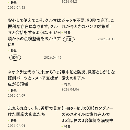
再び増加する自動車盗難…元
自転車以上、クルマ未満。街で
刑事が明かす“ビジネス化”で
人気の特定原付とは!?
広がる犯罪の実態
特集
2026.04.21
特集
2026.04.23
安心して使えてこそ、クルマは
ジャッキ不要、90秒で完了。こ
便利な存在になります。クル
れが今どきのパンク対策だ!
マと会話をするように、ぜひ日
特集
頃からの点検整備を欠かさず
2026.04.13
に‼︎
特集
2026.04.13
ネオクラ世代の“これから”は？
車中泊と防災、見落としがちな
復刻パーツとレストア支援が
備えのリアル
広がる現場
特集
2026.04.06
特集
2026.04.09