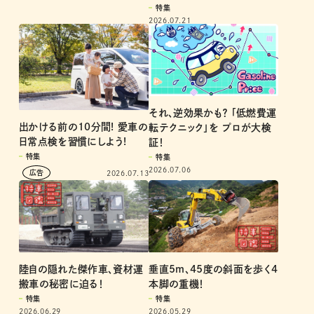
特集
2026.07.21
それ、逆効果かも？ 「低燃費運
出かける前の10分間! 愛車の
転テクニック」を プロが大検
日常点検を習慣にしよう!
証！
特集
特集
2026.07.06
2026.07.13
陸自の隠れた傑作車、資材運
垂直5m、45度の斜面を歩く4
搬車の秘密に迫る！
本脚の重機！
特集
特集
2026.06.29
2026.05.29