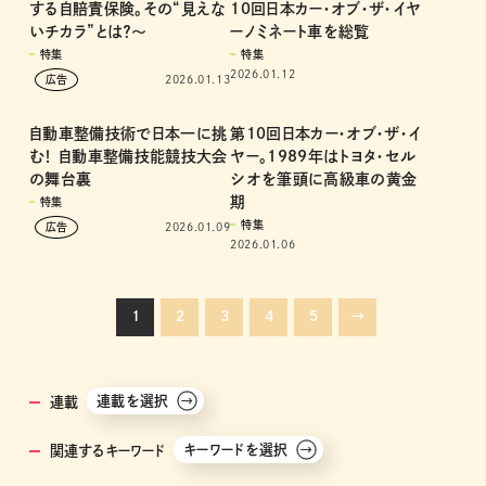
2026.01.29
特集
2026.01.19
～ドライバーなら誰もが加入
1989年は名車ラッシュ！ 第
する自賠責保険。その“見えな
10回日本カー・オブ・ザ・イヤ
いチカラ”とは？～
ーノミネート車を総覧
特集
特集
2026.01.12
2026.01.13
自動車整備技術で日本一に挑
第10回日本カー・オブ・ザ・イ
む！ 自動車整備技能競技大会
ヤー。1989年はトヨタ・セル
の舞台裏
シオを筆頭に高級車の黄金
期
特集
特集
2026.01.09
2026.01.06
1
2
3
4
5
→