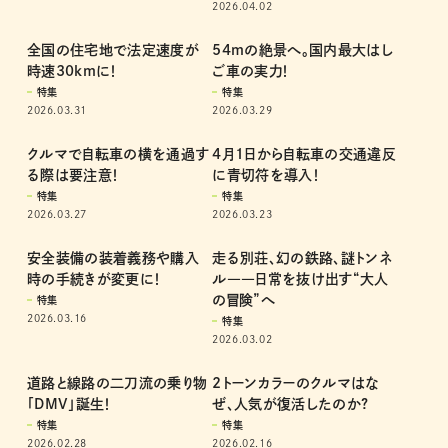
忘れられない、昔、近所で見か
【トヨタ・セリカXX】ロングノー
けた国産大衆車たち
ズのスタイルに惚れ込んで
35年。夢の3台体制を満喫中
特集
2026.04.04
特集
2026.04.02
全国の住宅地で法定速度が
54mの絶景へ。国内最大はし
時速30kmに！
ご車の実力！
特集
特集
2026.03.31
2026.03.29
クルマで自転車の横を通過す
4月1日から自転車の交通違反
る際は要注意！
に青切符を導入！
特集
特集
2026.03.27
2026.03.23
安全装備の装着義務や購入
走る別荘、幻の鉄路、謎トンネ
時の手続きが変更に！
ル――日常を抜け出す“大人
の冒険”へ
特集
2026.03.16
特集
2026.03.02