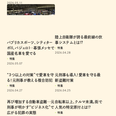
2026.05.11
陸上自衛隊が誇る最前線の炊
パブリカスポーツ、シティター
事システムとは!?
ボII、パジェロI…幕張メッセで
特集
2026.04.28
国産名車を愛でる
特集
2026.05.07
元刑事も導入！愛車を守る最
新盗難対策
特集
2026.04.25
“3つ以上の対策”で愛車を守
る！元刑事が教える複合防犯
特集
2026.04.27