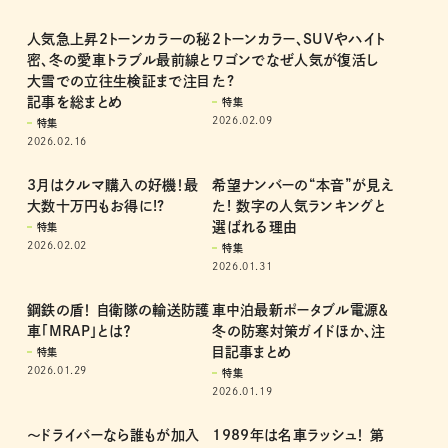
道路と線路の二刀流の乗り物
2トーンカラーのクルマはな
「DMV」誕生！
ぜ、人気が復活したのか?
特集
特集
2026.02.28
2026.02.16
人気急上昇2トーンカラーの秘
2トーンカラー、SUVやハイト
密、冬の愛車トラブル最前線と
ワゴンでなぜ人気が復活し
大雪での立往生検証まで注目
た?
記事を総まとめ
特集
2026.02.09
特集
2026.02.16
3月はクルマ購入の好機！最
希望ナンバーの“本音”が見え
大数十万円もお得に!?
た! 数字の人気ランキングと
選ばれる理由
特集
2026.02.02
特集
2026.01.31
鋼鉄の盾！ 自衛隊の輸送防護
車中泊最新ポータブル電源＆
車「MRAP」とは？
冬の防寒対策ガイドほか、注
目記事まとめ
特集