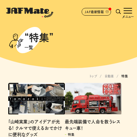
JAF最新情報
メニュー
“特集”
一覧
トップ
自動車
特集
最先端装備で人命を救うレス
「山崎実業」のアイデアが光
キュー車！
る! クルマで使えるおでかけ
に便利なグッズ
特集