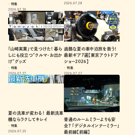
2026.07.28
特集
2026.07.30
過酷な夏の車中泊旅を救う！
「山崎実業」で見つけた! 暮ら
最新ギア7選【東京アウトドア
しにも役立つ“クルマ・お出か
ショー2026】
け”グッズ
特集
特集
2026.07.27
2026.07.27
夏の洗車が変わる！ 最新洗車
機ならラクしてキレイ
普通のルームミラーよりも安
全？ 「デジタルインナーミラー」
特集
2026.07.25
最前線【前編】