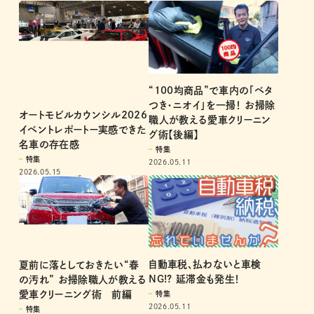
“100均商品”で車内の「ベタ
つき・ニオイ」を一掃！ お掃除
オートモビルカウンシル2026
職人が教える愛車クリーニン
イベントレポートー実感できた
グ術【後編】
名車の存在感
特集
特集
2026.05.11
2026.05.15
自動車税、払わないと車検
夏前に落としておきたい“春
NG!? 延滞金も発生！
の汚れ” お掃除職人が教える
愛車クリーニング術 前編
特集
2026.05.11
特集