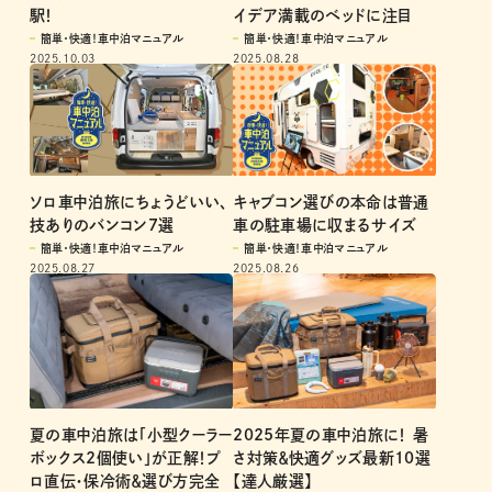
駅！
イデア満載のベッドに注目
簡単・快適！車中泊マニュアル
簡単・快適！車中泊マニュアル
2025.10.03
2025.08.28
ソロ車中泊旅にちょうどいい、
キャブコン選びの本命は普通
技ありのバンコン7選
車の駐車場に収まるサイズ
簡単・快適！車中泊マニュアル
簡単・快適！車中泊マニュアル
2025.08.27
2025.08.26
2025年夏の車中泊旅に！ 暑
夏の車中泊旅は「小型クーラー
さ対策＆快適グッズ最新10選
ボックス2個使い」が正解！プ
【達人厳選】
ロ直伝・保冷術＆選び方完全