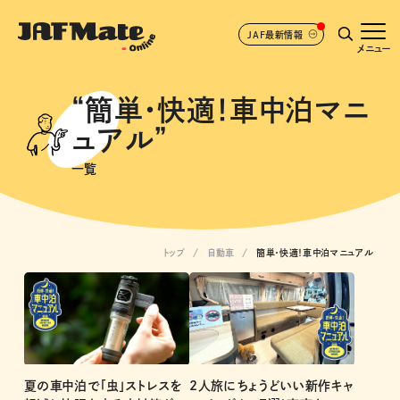
JAF最新情報
メニュー
“簡単・快適！車中泊マニ
ュアル”
一覧
トップ
自動車
簡単・快適！車中泊マニュアル
夏の車中泊で「虫」ストレスを
2人旅にちょうどいい新作キャ