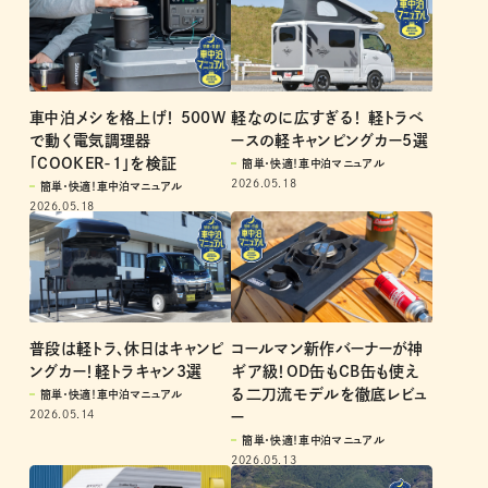
車中泊メシを格上げ！ 500W
軽なのに広すぎる！ 軽トラベ
で動く電気調理器
ースの軽キャンピングカー5選
「COOKER-1」を検証
簡単・快適！車中泊マニュアル
2026.05.18
簡単・快適！車中泊マニュアル
2026.05.18
普段は軽トラ、休日はキャンピ
コールマン新作バーナーが神
ングカー！軽トラキャン3選
ギア級！OD缶もCB缶も使え
る二刀流モデルを徹底レビュ
簡単・快適！車中泊マニュアル
2026.05.14
ー
簡単・快適！車中泊マニュアル
2026.05.13