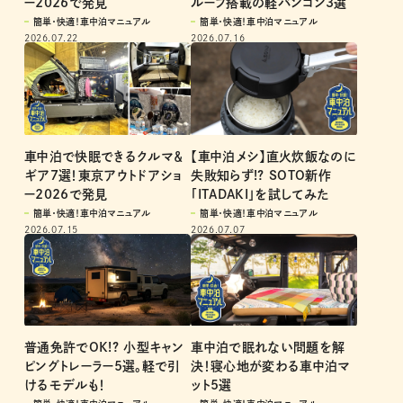
ー2026で発見
ルーフ搭載の軽バンコン3選
簡単・快適！車中泊マニュアル
簡単・快適！車中泊マニュアル
2026.07.22
2026.07.16
車中泊で快眠できるクルマ＆
【車中泊メシ】直火炊飯なのに
ギア7選！東京アウトドアショ
失敗知らず!? SOTO新作
ー2026で発見
「ITADAKI」を試してみた
簡単・快適！車中泊マニュアル
簡単・快適！車中泊マニュアル
2026.07.15
2026.07.07
普通免許でOK!? 小型キャン
車中泊で眠れない問題を解
ピングトレーラー5選。軽で引
決！寝心地が変わる車中泊マ
けるモデルも！
ット5選