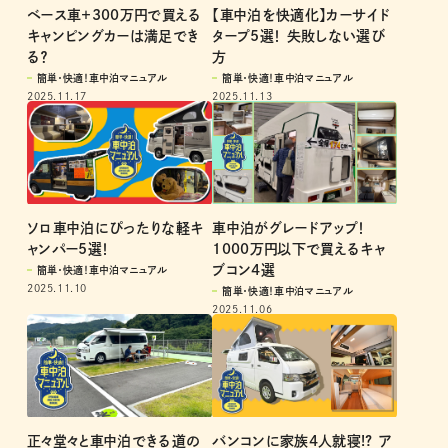
ベース車＋300万円で買える
【車中泊を快適化】カーサイド
キャンピングカーは満足でき
タープ5選！ 失敗しない選び
る？
方
簡単・快適！車中泊マニュアル
簡単・快適！車中泊マニュアル
2025.11.17
2025.11.13
ソロ車中泊にぴったりな軽キ
車中泊がグレードアップ！
ャンパー5選！
1000万円以下で買えるキャ
ブコン4選
簡単・快適！車中泊マニュアル
2025.11.10
簡単・快適！車中泊マニュアル
2025.11.06
正々堂々と車中泊できる道の
バンコンに家族4人就寝!? ア