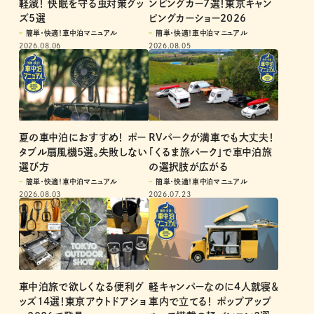
軽減！ 快眠を守る虫対策グッ
ンピングカー7選！東京キャン
ズ5選
ピングカーショー2026
簡単・快適！車中泊マニュアル
簡単・快適！車中泊マニュアル
2026.08.06
2026.08.05
夏の車中泊におすすめ！ ポー
RVパークが満車でも大丈夫！
タブル扇風機5選。失敗しない
「くるま旅パーク」で車中泊旅
選び方
の選択肢が広がる
簡単・快適！車中泊マニュアル
簡単・快適！車中泊マニュアル
2026.08.03
2026.07.23
車中泊旅で欲しくなる便利グ
軽キャンパーなのに4人就寝＆
ッズ14選！東京アウトドアショ
車内で立てる！ ポップアップ