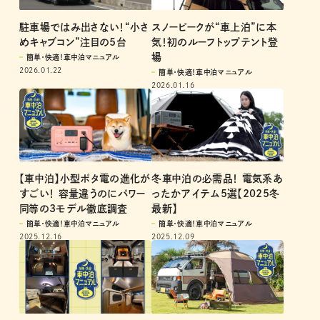
駐車場ではみ出さない！“小さ
スノーピークが“車上泊”に本
めキャブコン”注目の5台
気！初のルーフトップテント登
場
簡単・快適！車中泊マニュアル
2026.01.22
簡単・快適！車中泊マニュアル
2026.01.16
【車中泊】小型ポタ電の進化が
冬車中泊の必需品！ 電気系あ
すごい！ 容量違うのにパワー
ったかアイテム5選【2025冬
同等の3モデル徹底調査
最新】
簡単・快適！車中泊マニュアル
簡単・快適！車中泊マニュアル
2025.12.16
2025.12.09