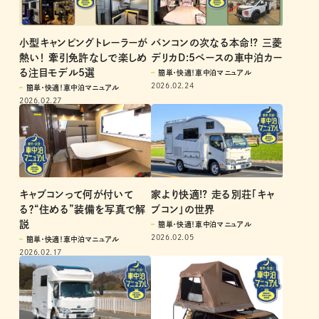
小型キャンピングトレーラーが
バンコンの次なる本命!? 三菱
熱い！ 牽引免許なしで楽しめ
デリカD:5ベースの車中泊カー
る注目モデル5選
簡単・快適！車中泊マニュアル
2026.02.24
簡単・快適！車中泊マニュアル
2026.02.27
キャブコンって何が付いて
家より快適!? 走る別荘「キャ
る？“住める”装備を写真で解
ブコン」の世界
説
簡単・快適！車中泊マニュアル
2026.02.05
簡単・快適！車中泊マニュアル
2026.02.17