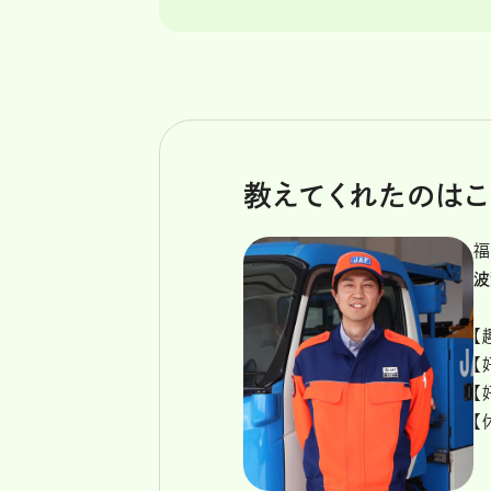
教えてくれたのはこ
福
波
【
【
【
【