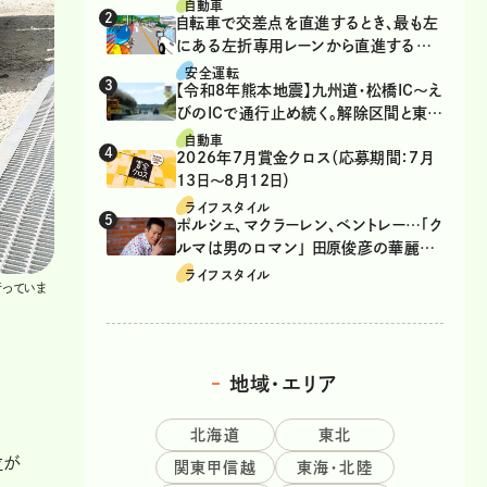
自動車
自転車で交差点を直進するとき、最も左
にある左折専用レーンから直進するの
は、違反？
安全運転
【令和8年熊本地震】九州道・松橋IC～え
びのICで通行止め続く。解除区間と東九
州道の迂回ルート
自動車
2026年7月賞金クロス（応募期間：7月
13日～8月12日）
ライフスタイル
ポルシェ、マクラーレン、ベントレー…「ク
ルマは男のロマン」 田原俊彦の華麗な
る愛車遍歴
ライフスタイル
っていま
地域・エリア
北海道
東北
位が
関東甲信越
東海・北陸