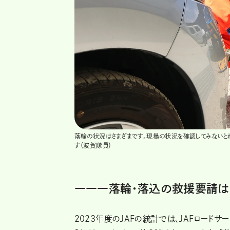
落輪の状況はさまざまです。現場の状況を確認してみないと
す（波賀隊員）
―――落輪・落込の救援要請は
2023年度のJAFの統計では、JAFロード