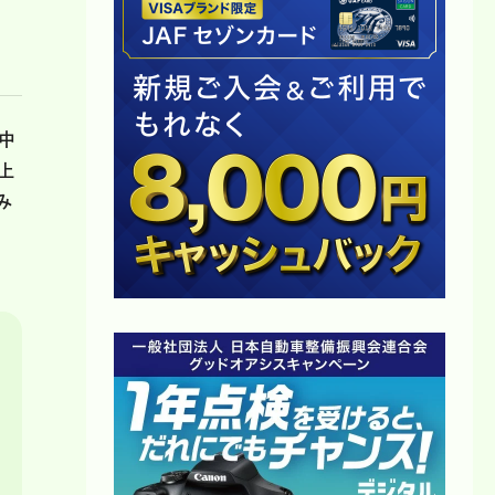
中
上
み