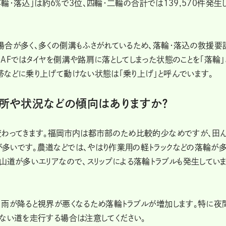
落輪・落込」は約６％で3位、四輪・二輪の合計では139,570件発生
場合が多く、多くの側溝もふさがれているため、落輪・落込の救援要
AFではタイヤを側溝や路肩に落としてしまった状態のことを「落輪」
帯などに乗り上げて動けない状態は「乗り上げ」と呼んでいます。
所や状況などの傾向はありますか？
変わってきます。福岡市内は都市部のため比較的少なめですが、田
多いです。農道などでは、やはり作業用の軽トラックなどの落輪が多
山道が多いエリアなので、スリップによる落輪トラブルも発生してい
、雨が降ると視界が悪くなるため落輪トラブルが増加します。特に夜
ない道を走行する場合は注意してください。