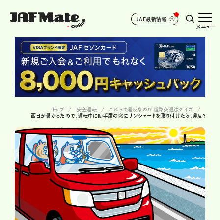
JAF最新情報
メニュー
トップ
安全運転
これって違反なの!? 道路交通法クイズ
西日が暑かったので、運転中に助手席の窓にサンシェードを取り付けたら、違反？