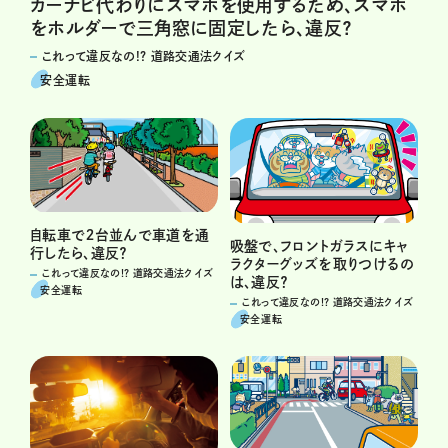
カーナビ代わりにスマホを使用するため、スマホ
をホルダーで三角窓に固定したら、違反？
これって違反なの!? 道路交通法クイズ
安全運転
自転車で２台並んで車道を通
吸盤で、フロントガラスにキャ
行したら、違反？
ラクターグッズを取りつけるの
これって違反なの!? 道路交通法クイズ
は、違反？
安全運転
これって違反なの!? 道路交通法クイズ
安全運転