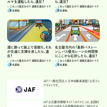
ルマを運転したら、違反？
ら、違反？
これって違反なの!? 道路交通法クイズ
これって違反なの!? 道路交通法クイズ
安全運転
安全運転
酒に酔って路上で居眠り。それ
名古屋市内の「基幹バスレー
が交通に支障を来したら、違
ン」。バス優先レーンの時間帯
反？
にここから右折したら、違反？
これって違反なの!? 道路交通法クイズ
これって違反なの!? 道路交通法クイズ
安全運転
安全運転
JAF（一般社団法人 日本自動車連盟）公式ウェ
ブサイトです。
JAF公式優待情報サイト「JAFナビ」は、全国約
44,000か所ある会員優待施設をご紹介する