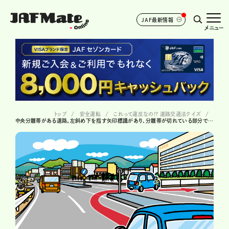
JAF最新情報
メニュー
トップ
安全運転
これって違反なの!? 道路交通法クイズ
中央分離帯がある道路。左斜め下を指す矢印標識があり、分離帯が切れている部分で右折したら、違反？