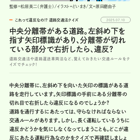
監修=松居英二（弁護士）/イラスト＝どいまき/文＝原田磨由子
これって違反なの!? 道路交通法クイズ
2025.07.10
中央分離帯がある道路。左斜め下を
指す矢印標識があり、分離帯が切れ
ている部分で右折したら、違反？
道路交通法や道路運送車両法など、覚えておきたい交通ルールをク
イズでチェック!
中央分離帯に、左斜め下を向いた矢印の標識がある道
路を走行しています。矢印標識の手前にある分離帯の
切れ目で右折したら違反になるのでしょうか?
道路を通行するにあたっては、守らなければならない
交通ルールがあります。しかし、長く運転しているうちに
違反かどうかを気にしなくなってしまうことも。どこが違
反にあたる運転行為なのかをクイズで再確認しましょ