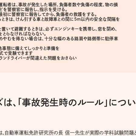
、運転者は、事故が発生した場所、負傷者数や負傷の程度、物の損
どを警察官に報告し、指示を受ける。
、最初に警察官に報告してから、負傷者の救護をする。
するときは、けん引する車と故障車との間に5m以内の安全な間隔を
を置いて避難するときは、必ずエンジンキーを携帯し、窓を閉め、
をとらなければならない。
ためやむを得ない場合は、十分な幅のある路肩や路側帯に駐停車
急事態に備えてしっかりと準備を
式で受験できます
ランドライバーが間違えた問題をおさらい
は、「事故発生時のルール」につ
は、自動車運転免許研究所の長 信一先生が実際の学科試験問題