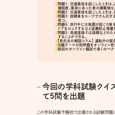
問題1: 交通事故を起こしたときは
壊程度、事故にあった車の積載物な
問題2: 交通事故を起こしたときは
問題3: 故障車をロープでけん引
保つ。
問題4: 走行中に大地震が起こり車
ドアをロックするなど盗難防止措置
問題5: 高速道路では故障などの
することができる。
【長先生の解説コラム】 運転中の緊
出題テーマの別問題をオンライン形
前回のオンライン模試で多くのベテ
今回の学科試験クイズ
て5問を出題
この学科試験予備校で出題される試験問題