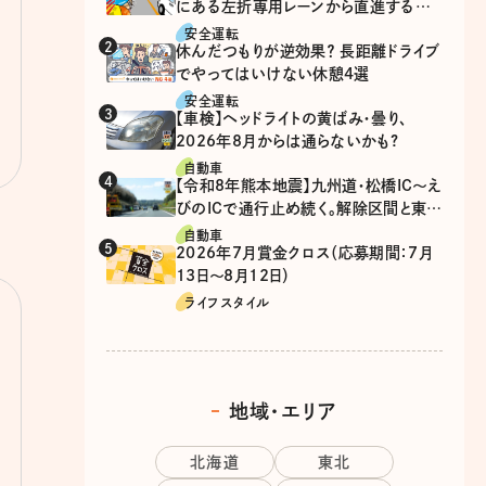
にある左折専用レーンから直進するの
は、違反？
安全運転
休んだつもりが逆効果？ 長距離ドライブ
でやってはいけない休憩4選
安全運転
【車検】ヘッドライトの黄ばみ・曇り、
2026年8月からは通らないかも?
自動車
【令和8年熊本地震】九州道・松橋IC～え
びのICで通行止め続く。解除区間と東九
州道の迂回ルート
自動車
2026年7月賞金クロス（応募期間：7月
13日～8月12日）
ライフスタイル
地域・エリア
北海道
東北