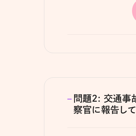
問題2: 交通
察官に報告して