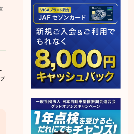
直
い
ー
をブ