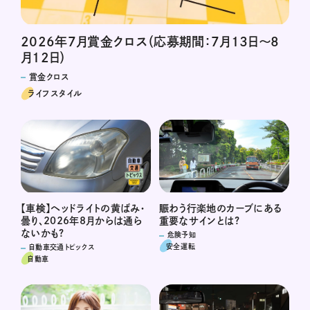
2026年7月賞金クロス（応募期間：7月13日～8
月12日）
賞金クロス
ライフスタイル
賑わう行楽地のカーブにある
【車検】ヘッドライトの黄ばみ・
重要なサインとは?
曇り、2026年8月からは通ら
ないかも?
危険予知
安全運転
自動車交通トピックス
自動車