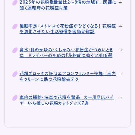
2025年の花粉飛散量は2～8倍の地域も！ 医師に
聞く運転時の花粉症対策
睡眠不足・ストレスで花粉症がひどくなる！ 花粉症
を悪化させない生活習慣を医師が解説
鼻水・目のかゆみ・くしゃみ…花粉症がつらいとき
に！ ドライバーのための「花粉症に効くツボ」8選
花粉ブロックの肝はエアコンフィルター交換！ 車内
をクリーンに保つ花粉除去テク
車内の掃除・洗車で花粉を撃退！ カー用品店バイ
ヤーいち推しの花粉カットグッズ7選