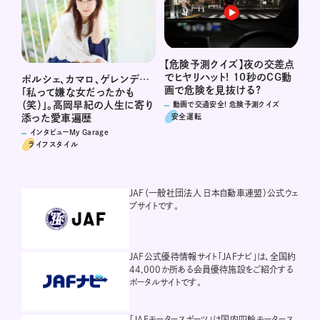
【危険予測クイズ】夜の交差点
でヒヤリハット! 10秒のCG動
ポルシェ、カマロ、ゲレンデ…
画で危険を見抜ける?
「私って嫌な女だったかも
（笑）」。高岡早紀の人生に寄り
動画で交通安全! 危険予測クイズ
安全運転
添った愛車遍歴
インタビューMy Garage
ライフスタイル
JAF（一般社団法人 日本自動車連盟）公式ウェ
ブサイトです。
JAF公式優待情報サイト「JAFナビ」は、全国約
44,000か所ある会員優待施設をご紹介する
ポータルサイトです。
「JAFモータースポーツ」は国内四輪モータース