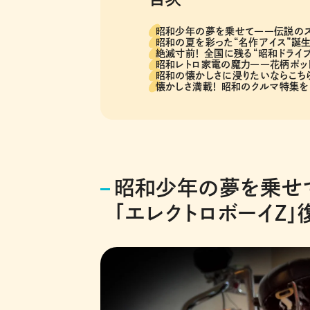
昭和少年の夢を乗せて――伝説のスー
昭和の夏を彩った“名作アイス”誕生
絶滅寸前！ 全国に残る“昭和ドライ
昭和レトロ家電の魔力――花柄ポッ
昭和の懐かしさに浸りたいならこちら
懐かしさ満載！ 昭和のクルマ特集を
昭和少年の夢を乗せ
「エレクトロボーイZ」