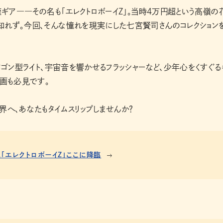
速ギア――その名も「エレクトロボーイZ」。当時4万円超という高嶺の
知れず。今回、そんな憧れを現実にした七宮賢司さんのコレクション
タゴン型ライト、宇宙音を響かせるフラッシャーなど、少年心をくすぐる
動画も必見です。
界へ、あなたもタイムスリップしませんか？
「エレクトロボーイZ」ここに降臨