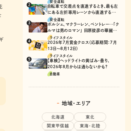
安全運転
自転車で交差点を直進するとき、最も左
花
にある左折専用レーンから直進するの
を
は、違反？
安全運転
ポルシェ、マクラーレン、ベントレー…「ク
ルマは男のロマン」 田原俊彦の華麗な
る愛車遍歴
ライフスタイル
ギ
2026年7月賞金クロス（応募期間：7月
13日～8月12日）
ライフスタイル
【車検】ヘッドライトの黄ばみ・曇り、
2026年8月からは通らないかも?
自動車
地域・エリア
北海道
東北
関東甲信越
東海・北陸