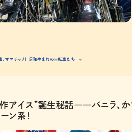
車、ママチャリ！ 昭和生まれの自転車たち
作アイス”誕生秘話――バニラ、か
コーン系！