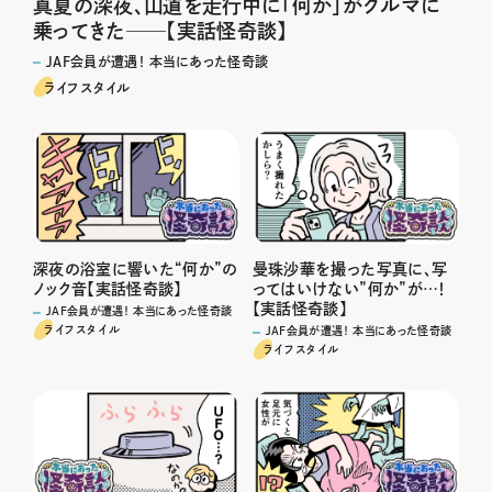
真夏の深夜、山道を走行中に「何か」がクルマに
乗ってきた──【実話怪奇談】
JAF会員が遭遇！ 本当にあった怪奇談
ライフスタイル
深夜の浴室に響いた“何か”の
曼珠沙華を撮った写真に、写
ノック音【実話怪奇談】
ってはいけない”何か”が…！
【実話怪奇談】
JAF会員が遭遇！ 本当にあった怪奇談
ライフスタイル
JAF会員が遭遇！ 本当にあった怪奇談
ライフスタイル