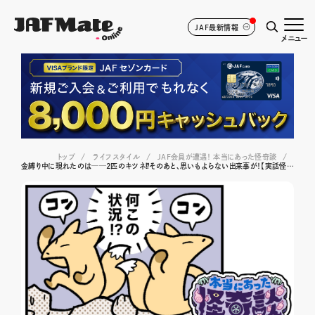
JAF最新情報
メニュー
トップ
ライフスタイル
JAF会員が遭遇！ 本当にあった怪奇談
金縛り中に現れたのは──2匹のキツネ⁉そのあと、思いもよらない出来事が！【実話怪奇談】