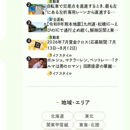
自動車
自転車で交差点を直進するとき、最も左
にある左折専用レーンから直進するの
は、違反？
安全運転
【令和8年熊本地震】九州道・松橋IC～え
びのICで通行止め続く。解除区間と東九
州道の迂回ルート
自動車
2026年7月賞金クロス（応募期間：7月
13日～8月12日）
ライフスタイル
ポルシェ、マクラーレン、ベントレー…「ク
ルマは男のロマン」 田原俊彦の華麗な
る愛車遍歴
ライフスタイル
地域・エリア
北海道
東北
関東甲信越
東海・北陸