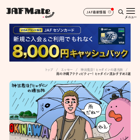
JAF最新情報
メニュー
トップ
エッセー
神出鬼没！ ヒャダインの適当旅
雨の沖縄アクティビティー！ ヒャダイン流おすすめ3選