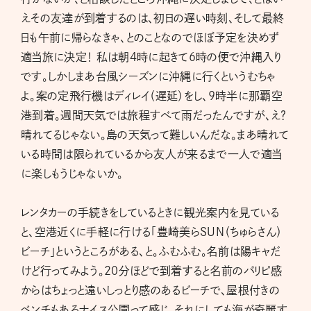
えその友達が到着するのは、初日の遅い時刻、そして最終
日も午前に帰らなきゃ、とのことなのでほぼ予定を決めず
適当旅に決定！ 私は朝４時に起きて6時の便で沖縄入り
です。しかしまあ台風シーズンに沖縄に行くというむちゃ
よ。案の定飛行機はディレイ（遅延）をし、9時半に那覇空
港到着。週間天気では旅程すべて雨だったんですが、え？
晴れてるじゃない。島の天気って難しいんだな。まあ晴れて
いる時間は限られているから友人が来るまで一人で適当
に楽しもうじゃないか。
レンタカーの手続きをしているときに観光案内を見ている
と、空港近くに手軽に行ける「豊崎美らSUN（ちゅらさん）
ビーチ」というところがある、と。ふむふむ。名前は陽キャだ
けど行ってみよう。20分ほどで到着すると名前のパリピ感
からはちょっと遠いしっとり感のあるビーチで、屋根付きの
ベンチもあるナイス公園って感じ。それにしても海が奇麗す