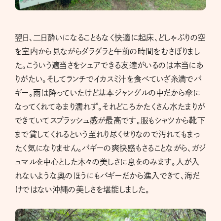
翌日、二日酔いになることもなく快適に起床、どしゃぶりの空
を室内から見ながらダラダラと午前の時間をむさぼりまし
た。こういう適当さをシェアできる友達がいるのは本当にあ
りがたい。そしてランチでイカスミ汁を食べていざ糸満でバ
ギー。雨は降っていたけど基本ジャングルの中だから傘に
なってくれてあまり濡れず。それどころかたくさん水たまりが
できていてスプラッシュ感が最高です。服もシャツから靴下
まで貸してくれるという至れり尽くせりなので汚れてもまっ
たく気になりません。バギーの爽快感もさることながら、ガジ
ュマルを中心とした木々の美しさに息をのみます。人が入
れないような奥のほうにもバギーだから進入できて、海だ
けではない沖縄の美しさを堪能しました。