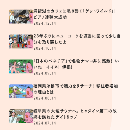
洞爺湖のカフェに鳴り響く「ゲットワイルド」！
ピアノ連弾大成功
2024.12.14
23年ぶりにニューヨークを適当に回って少し自
分を取り戻したよ
2024.10.14
「日本のベネチア」で名物ナマコ丼に感激！ い
いね！ イイネ！ 伊根！
2024.09.14
福岡県糸島市で魅力をリサーチ！ 移住者増加
の理由とは
2024.08.14
岐阜県の大垣サウナへ。 ヒャダイン第二の故
郷を訪ねたデイトリップ
2024.07.14