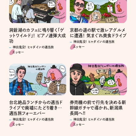
洞爺湖のカフェに鳴り響く「ゲ
京都の道の駅で激レアグルメ
ットワイルド」！ ピアノ連弾大成
に遭遇！ 気まぐれ美食ドライブ
功
神出鬼没！ ヒャダインの適当旅
エッセー
神出鬼没！ ヒャダインの適当旅
エッセー
台北絶品ランチからの適当ド
券売機の前で行先を決める新
ライブで廃墟にたどり着き…
幹線ガチャで導かれ、新潟県
適当旅フォーエバー
長岡へ!!
神出鬼没！ ヒャダインの適当旅
神出鬼没！ ヒャダインの適当旅
エッセー
エッセー