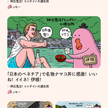
神出鬼没！ ヒャダインの適当旅
エッセー
「日本のベネチア」で名物ナマコ丼に感激！ いい
ね！ イイネ！ 伊根！
神出鬼没！ ヒャダインの適当旅
エッセー