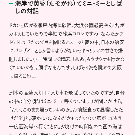
海岸で黄昏（たそがれ）てミニ・ミーとしば
しの対話
ドカンと広がる瀬戸内海に砂浜、大浜公園最高やんけ。ポ
カポカしていたので半袖で砂浜ゴロンですわ。なんだかウ
トウトしてきたので目を閉じるとスーッと夢の中。日本の治安
にバンザイ！ としか言いようがないセキュリティの甘さで爆
睡しました。小一時間して起床、「ああ。もうサウナも行かな
くていいかも」。勝手なもんです。しばらく海を眺めて大阪
に帰ることに。
洲本の高速入り口に入り車を飛ばしていたのですが、自分
の中の自分（私はミニ・ミーと呼んでいます）が問いかける。
「おい、このまま帰っていいのか。お前飯食って昼寝しただ
けだぞ」と。確かにな。なんだかもったいない気がしてもう
一度西海岸へ行くことに。夕焼けの時間なので西の海は
キレイでしょう。適当にバーガーショップでレモネードを買っ