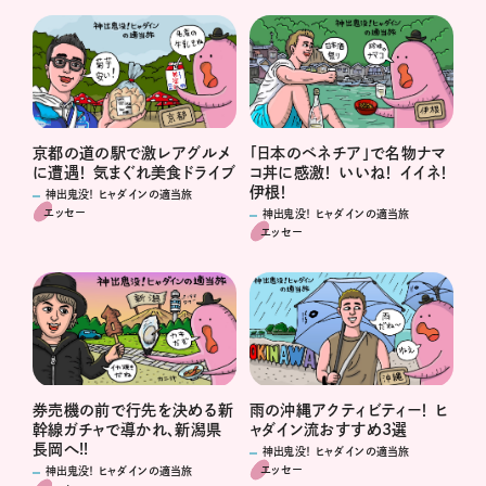
京都の道の駅で激レアグルメ
「日本のベネチア」で名物ナマ
に遭遇！ 気まぐれ美食ドライブ
コ丼に感激！ いいね！ イイネ！
伊根！
神出鬼没！ ヒャダインの適当旅
エッセー
神出鬼没！ ヒャダインの適当旅
エッセー
券売機の前で行先を決める新
雨の沖縄アクティビティー！ ヒ
幹線ガチャで導かれ、新潟県
ャダイン流おすすめ3選
長岡へ!!
神出鬼没！ ヒャダインの適当旅
エッセー
神出鬼没！ ヒャダインの適当旅