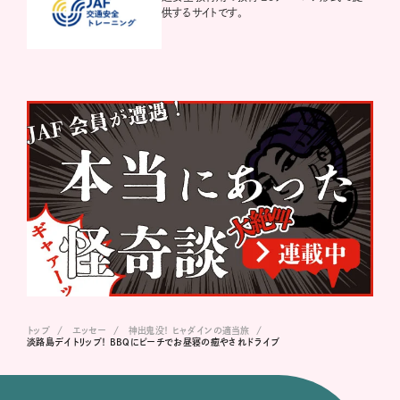
供するサイトです。
トップ
エッセー
神出鬼没！ ヒャダインの適当旅
淡路島デイトリップ！ BBQにビーチでお昼寝の癒やされドライブ