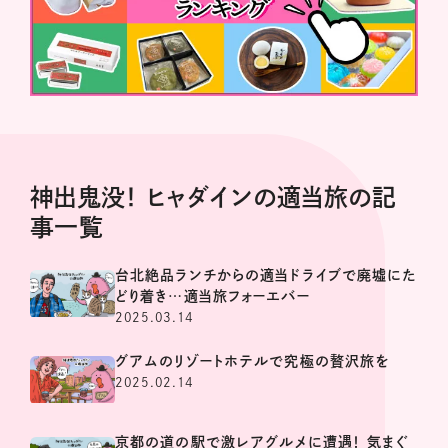
神出鬼没！ ヒャダインの適当旅の記
事一覧
台北絶品ランチからの適当ドライブで廃墟にた
どり着き…適当旅フォーエバー
2025.03.14
グアムのリゾートホテルで究極の贅沢旅を
2025.02.14
京都の道の駅で激レアグルメに遭遇！ 気まぐ