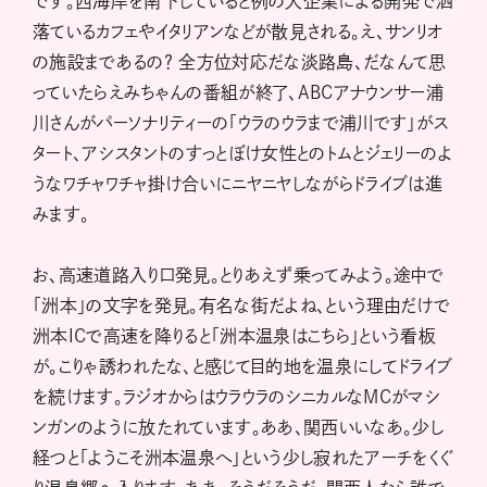
です。西海岸を南下していると例の大企業による開発で洒
落ているカフェやイタリアンなどが散見される。え、サンリオ
の施設まであるの？ 全方位対応だな淡路島、だなんて思
っていたらえみちゃんの番組が終了、ABCアナウンサー浦
川さんがパーソナリティーの「ウラのウラまで浦川です」がス
タート、アシスタントのすっとぼけ女性とのトムとジェリーのよ
うなワチャワチャ掛け合いにニヤニヤしながらドライブは進
みます。
お、高速道路入り口発見。とりあえず乗ってみよう。途中で
「洲本」の文字を発見。有名な街だよね、という理由だけで
洲本ICで高速を降りると「洲本温泉はこちら」という看板
が。こりゃ誘われたな、と感じて目的地を温泉にしてドライブ
を続けます。ラジオからはウラウラのシニカルなMCがマシ
ンガンのように放たれています。ああ、関西いいなあ。少し
経つと「ようこそ洲本温泉へ」という少し寂れたアーチをくぐ