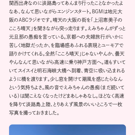
関西出身なのに淡路島ってあんまり行ったことなかったよ
なあ、なんて思いながらエンジンスタート。BGMは地元大
阪のABCラジオです。晴天の大阪の街を「上沼恵美子の
こころ晴天」を聞きながら突っ走ります。えみちゃんがずっと
元旦那の愚痴を言っている。京都への夫婦旅行がいかに
苦しく地獄だったか、を臨場感あふれる表現とユーモアで
語りかけてくれる。全然「こころ晴天」じゃないやんか、曇天
やんなんて思いながら高速に乗り神戸方面へ。道もすいて
いてスイスイと明石海峡大橋へ到着、青空に吸い込まれる
ように橋を渡ります。少し窓を開けて潮風を感じたらなん
という気持ちよさ。風の音でえみちゃんの愚痴（まだ続いて
いる）は聞こえなくなったけどまあしゃあなし。ほどなく高速
を降りて淡路島上陸、とりあえず風景のいいところで一枚
写真を撮っておきました。