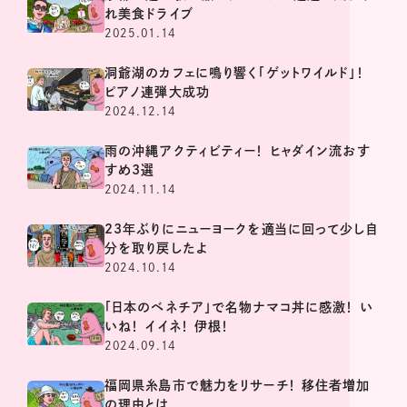
れ美食ドライブ
2025.01.14
洞爺湖のカフェに鳴り響く「ゲットワイルド」！
ピアノ連弾大成功
2024.12.14
雨の沖縄アクティビティー！ ヒャダイン流おす
すめ3選
2024.11.14
23年ぶりにニューヨークを適当に回って少し自
分を取り戻したよ
2024.10.14
「日本のベネチア」で名物ナマコ丼に感激！ い
いね！ イイネ！ 伊根！
2024.09.14
福岡県糸島市で魅力をリサーチ！ 移住者増加
の理由とは