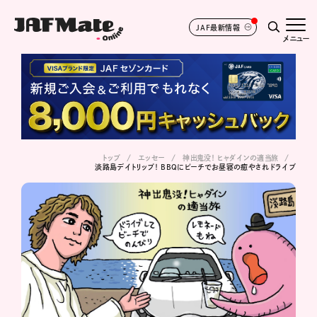
JAF最新情報
メニュー
トップ
エッセー
神出鬼没！ ヒャダインの適当旅
淡路島デイトリップ！ BBQにビーチでお昼寝の癒やされドライブ