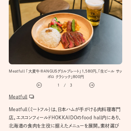
られる
Meatfull 「大麦牛®ANGUSグリルプレート」1,580円、「生ビール サッ
Fo
ポロ クラシック」800円
1
/
3
Meatfull
Meatfull（ミートフル）は、日本ハムが手がける肉料理専門
店。エスコンフィールドHOKKAIDOのfood hall内にあり、
北海道の食肉を主役に据えたメニューを展開。素材選び