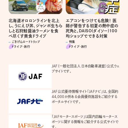
エアコンをつけても危険！ 医
北海道オロロンラインを北上
師が警告する初夏の熱中症の
し、うにえび丼、ジャンボ生ちら
死角と、DAISO(ダイソー)100
しと石狩鮭醤油ラーメンを食
均ショップでできる対策
べ尽くす美食ドライブ
特集
ごきげんロードトリップ
ドライブ･旅行
ドライブ･旅行
JAF（一般社団法人 日本自動車連盟）公式ウェ
ブサイトです。
JAF公式優待情報サイト「JAFナビ」は、全国約
44,000か所ある会員優待施設をご紹介する
ポータルサイトです。
「JAFモータースポーツ」は国内四輪モータース
ポーツに関する情報をご紹介する公式サイトで
す。