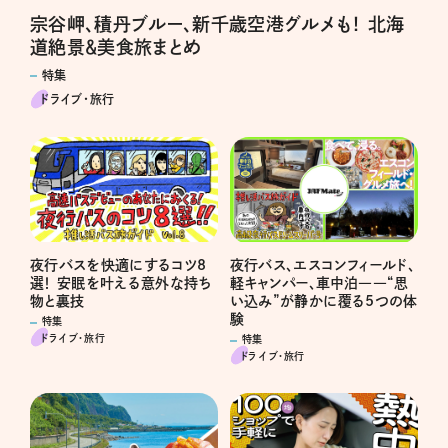
宗谷岬、積丹ブルー、新千歳空港グルメも！ 北海
道絶景＆美食旅まとめ
特集
ドライブ･旅行
夜行バスを快適にするコツ8
夜行バス、エスコンフィールド、
選！ 安眠を叶える意外な持ち
軽キャンパー、車中泊――“思
物と裏技
い込み”が静かに覆る5つの体
験
特集
ドライブ･旅行
特集
ドライブ･旅行