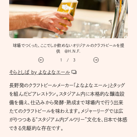
球場でつくった、ここでしか飲めないオリジナルのクラフトビールを提
そら
供 ＠H.N.F.
ニュ
1
/
3
そらとしば by よなよなエール
長野発のクラフトビールメーカー「よなよなエール」とタッグ
を組んだビアレストラン。スタジアム内に本格的な醸造設
備を備え、仕込みから発酵・熟成まで球場内で行う出来
たてのクラフトビールを味わえます。メジャーリーグでは広
がりつつある“スタジアム内ブルワリー”文化を、日本で体感
できる先駆的な存在です。