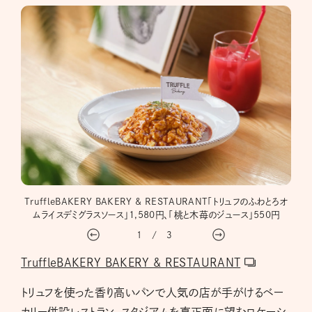
置され
TruffleBAKERY BAKERY & RESTAURANT「トリュフのふわとろオ
焼き
ムライスデミグラスソース」1,580円、「桃と木苺のジュース」550円
1
/
3
TruffleBAKERY BAKERY & RESTAURANT
トリュフを使った香り高いパンで人気の店が手がけるベー