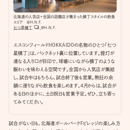
北海道の人気店＋全国の話題店が集まった横丁スタイルの飲食
エリア ＠H.N.F.
七つ星横丁
@H.N.F.
エスコンフィールドHOKKAIDOの名物のひとつ「七つ
星横丁」は、バックネット裏に位置しています。提灯が
連なる入り口が目印で、球場にいながら横丁のような
賑わいを味わえる空間です。全国から人気店が集結
し、試合中はもちろん、試合終了後も営業。熱狂の余
韻に浸りながら飲食を楽しめます。４月からは、試合が
ある日のほかに、土日祝日も営業予定。ぜひ、立ち寄っ
てみてください。
試合がない日も、北海道ボールパークFビレッジの楽しみ方