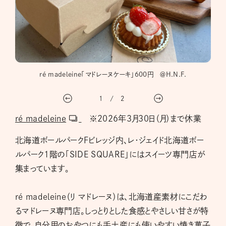
ンショ
ré madeleine「マドレーヌケーキ」600円 ＠H.N.F.
レ・
1
/
2
ré madeleine
※2026年３月30日（月）まで休業
北海道ボールパークFビレッジ内、レ・ジェイド北海道ボー
ルパーク1階の「SIDE SQUARE」にはスイーツ専門店が
集まっています。
ré madeleine（リ マドレーヌ）は、北海道産素材にこだわ
るマドレーヌ専門店。しっとりとした食感とやさしい甘さが特
徴で、自分用のおやつにも手土産にも使いやすい焼き菓子