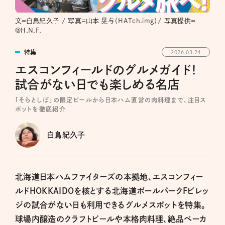
文＝白鳥紀久子 / 写真=山本 晃与（HATch.img）/ 写真提供＝
@H.N.F.
特集
2026.03.24
エスコンフィールドのグルメガイド！
試合がない日でも楽しめる名店
「そらとしば」の限定ビールから日本ハム直営の肉料理まで、注目ス
ポットを徹底紹介
白鳥紀久子
北海道日本ハムファイターズの本拠地、エスコンフィー
ルドHOKKAIDOを核とする北海道ボールパークFビレッ
ジの試合がない日も利用できるグルメスポットを特集。
球場内醸造のクラフトビールや本格肉料理、絶品ベーカ