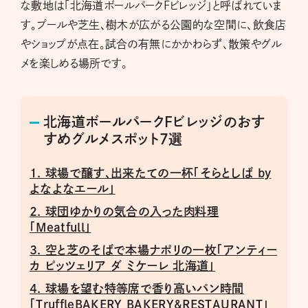
な敷地は「北海道ボールパークFビレッジ」と呼ばれていま
す。プールや芝生、樹木が広がる公園的な空間に、飲食店
やショップが点在。試合の有無にかかわらず、散策やグル
メを楽しめる場所です。
北海道ボールパークFビレッジのおす
すめグルメスポット7選
1. 球場で醸す、出来たての一杯「そらとしば by
よなよなエール」
2. 球団ゆかりの気合の入った肉料理
「Meatfull」
3. 空と芝のそばで本場ナポリの一枚「アンティー
カ ピッツェリア ダ ミケーレ 北海道」
4. 球場を望む特等席で香り高いパン時間
「TruffleBAKERY BAKERY&RESTAURANT」