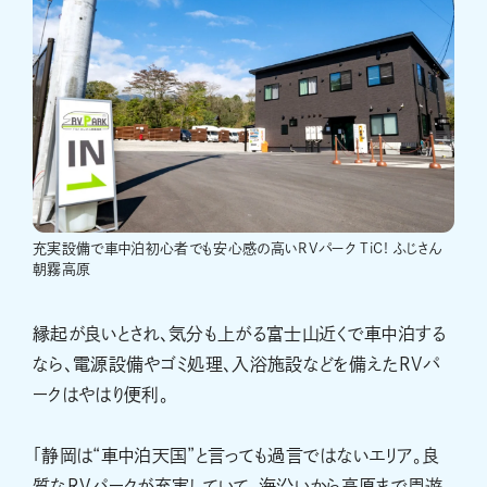
充実設備で車中泊初心者でも安心感の高いRVパーク TiC! ふじさん
朝霧高原
縁起が良いとされ、気分も上がる富士山近くで車中泊する
なら、電源設備やゴミ処理、入浴施設などを備えたRVパ
ークはやはり便利。
「静岡は“車中泊天国”と言っても過言ではないエリア。良
質なRVパークが充実していて、海沿いから高原まで周遊