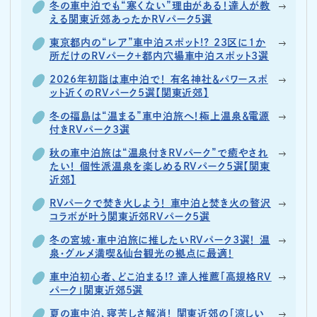
冬の車中泊でも“寒くない”理由がある！達人が教
える関東近郊あったかRVパーク5選
東京都内の“レア”車中泊スポット!? 23区に1か
所だけのRVパーク＋都内穴場車中泊スポット3選
2026年初詣は車中泊で！ 有名神社＆パワースポ
ット近くのRVパーク5選【関東近郊】
冬の福島は“温まる”車中泊旅へ！極上温泉＆電源
付きRVパーク3選
秋の車中泊旅は“温泉付きRVパーク”で癒やされ
たい！ 個性派温泉を楽しめるRVパーク5選【関東
近郊】
RVパークで焚き火しよう！ 車中泊と焚き火の贅沢
コラボが叶う関東近郊RVパーク5選
冬の宮城・車中泊旅に推したいRVパーク3選！ 温
泉・グルメ満喫＆仙台観光の拠点に最適！
車中泊初心者、どこ泊まる!? 達人推薦「高規格RV
パーク」関東近郊5選
夏の車中泊、寝苦しさ解消！ 関東近郊の「涼しい