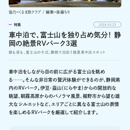
協力＝くるま旅クラブ / 編集＝後藤ちり
特集
2026.03.23
車中泊で、富士山を独り占め気分！ 静
岡の絶景RVパーク3選
朝も夜も、富士山のそば。静岡で出会う絶景車中泊スポット
車中泊をしながら目の前に広がる富士山を眺め
る……。そんな非日常の贅沢体験ができるのが、静岡県
内のRVパーク。伊豆・韮山（にらやま）からの開放的な
眺望、朝霧高原からのパノラマ風景、裾野市から望む雄
大なシルエットなど、エリアごとに異なる富士山の表情
を楽しめるRVパークを厳選して紹介します。