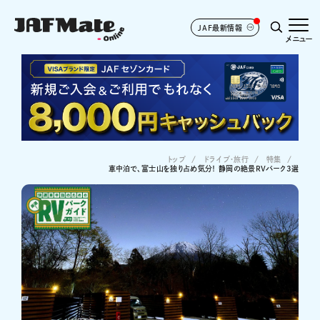
JAF最新情報
メニュー
トップ
ドライブ･旅行
特集
車中泊で、富士山を独り占め気分！ 静岡の絶景RVパーク3選