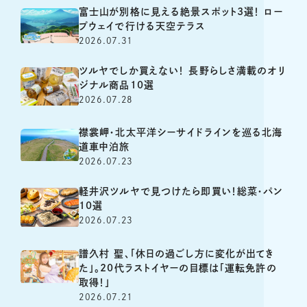
富士山が別格に見える絶景スポット3選！ ロー
プウェイで行ける天空テラス
2026.07.31
ツルヤでしか買えない！ 長野らしさ満載のオリ
ジナル商品10選
2026.07.28
襟裳岬・北太平洋シーサイドラインを巡る北海
道車中泊旅
2026.07.23
軽井沢ツルヤで見つけたら即買い！総菜・パン
10選
2026.07.23
譜久村 聖、「休日の過ごし方に変化が出てき
た」。20代ラストイヤーの目標は「運転免許の
取得！」
2026.07.21