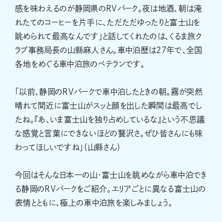
感を味わえるのが静岡県のRVパーク。夜は地酒、朝は淹
れたてのコーヒーを片手に、ただただゆったりと富士山を
眺められて最高なんです」と話してくれたのは、くるま旅ク
ラブ事務局長の山縣麻人さん。車中泊歴は27年で、全国
各地をめぐる車中泊旅のベテランです。
「以前、静岡のRVパークで車中泊したときの朝。霧が突然
晴れて間近に富士山がスッと顔を出した瞬間は最高でし
たね。『あ、いま富士山を独り占めしているな』という不思議
な感覚と言葉にできないほどの贅沢さ。ぜひ皆さんにも味
わってほしいですね」（山縣さん）
今回はそんな日本一の山・富士山を眺めながら車中泊でき
る静岡のRVパークをご紹介。エリアごとに異なる富士山の
表情とともに、極上の車中泊旅を楽しみましょう。