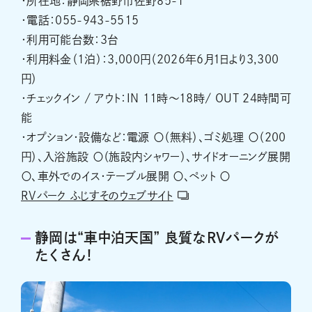
・所在地：静岡県裾野市佐野85-1
・電話：055-943-5515
・利用可能台数：3台
・利用料金（1泊）：3,000円（2026年6月1日より3,300
円）
・チェックイン / アウト：IN 11時～18時/ OUT 24時間可
能
・オプション・設備など：電源 〇（無料）、ゴミ処理 〇（200
円）、入浴施設 〇（施設内シャワー）、サイドオーニング展開
〇、車外でのイス・テーブル展開 〇、ペット 〇
RVパーク ふじすそのウェブサイト
静岡は“車中泊天国” 良質なRVパークが
たくさん！