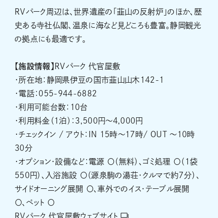
RVパーク周辺は、世界遺産の「韮山の反射炉」のほか、歴
史ある寺社仏閣、温泉に海など見どころも豊富。静岡観光
の拠点にも最適です。
【施設情報】
RVパーク 代官屋敷
・所在地：静岡県伊豆の国市韮山山木142-1
・電話：055-944-6882
・利用可能台数：10台
・利用料金（1泊）：3,500円～4,000円
・チェックイン / アウト：IN 15時～17時/ OUT ～10時
30分
・オプション・設備など：電源 〇（無料）、ゴミ処理 〇（1袋
550円）、入浴施設 〇（源泉駒の湯荘・クルマで約7分）、
サイドオーニング展開 〇、車外でのイス・テーブル展開
〇、ペット 〇
RVパーク 代官屋敷ウェブサイト