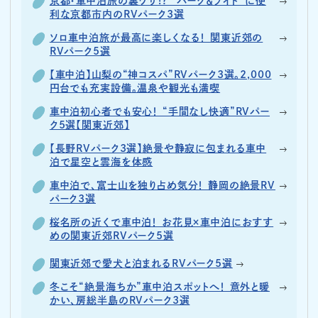
京都・車中泊旅の裏ワザ!? “パーク＆ライド”に便
利な京都市内のRVパーク3選
ソロ車中泊旅が最高に楽しくなる！ 関東近郊の
RVパーク5選
【車中泊】山梨の“神コスパ”RVパーク3選。2,000
円台でも充実設備。温泉や観光も満喫
車中泊初心者でも安心！ “手間なし快適”RVパー
ク5選【関東近郊】
【長野RVパーク3選】絶景や静寂に包まれる車中
泊で星空と雲海を体感
車中泊で、富士山を独り占め気分！ 静岡の絶景RV
パーク3選
桜名所の近くで車中泊！ お花見×車中泊におすす
めの関東近郊RVパーク5選
関東近郊で愛犬と泊まれるRVパーク5選
冬こそ“絶景海ちか”車中泊スポットへ！ 意外と暖
かい、房総半島のRVパーク3選