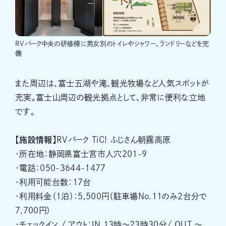
RVパーク中央の研修棟に男女別のトイレやシャワー、ランドリーなどを完
備
また周辺は、富士五湖や滝、観光牧場など人気スポットが
充実。富士山周辺の観光拠点として、非常に便利な立地
です。
【施設情報】
RVパーク TiC! ふじさん朝霧高原
・所在地：静岡県富士宮市人穴201-9
・電話：050-3644-1477
・利用可能台数：17台
・利用料金（1泊）：5,500円（駐車場No.11のみ2台分で
7,700円）
・チェックイン / アウト：IN 13時～23時30分/ OUT ～