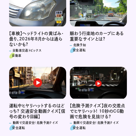
賑わう行楽地のカーブにある
【車検】ヘッドライトの黄ばみ・
重要なサインとは?
曇り、2026年8月からは通ら
ないかも?
危険予知
安全運転
自動車交通トピックス
自動車
運転中ヒヤリハットするのはど
【危険予測クイズ】夜の交差点
っち? 交通安全動画クイズ【信
でヒヤリハット! 10秒のCG動
号の変わり目編】
画で危険を見抜ける?
動画で交通安全! 危険予測クイズ
動画で交通安全! 危険予測クイズ
安全運転
安全運転