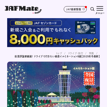
JAF最新情報
メニュー
トップ
ドライブ･旅行
特集
夜景評論家厳選！ ドライブで行きたい絶景イルミネーション8選【2025年冬最新】