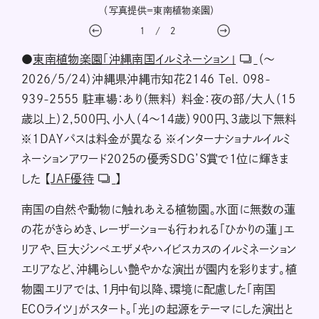
（写真提供＝東南植物楽園）
1
/
2
●
東南植物楽園「沖縄南国イルミネーション」
（～
2026/5/24）沖縄県沖縄市知花2146 Tel. 098-
939-2555 駐車場：あり（無料） 料金：夜の部/大人（15
歳以上）2,500円、小人（4〜14歳）900円、3歳以下無料
※1DAYパスは料金が異なる ※インターナショナルイルミ
ネーションアワード2025の優秀SDG’S賞で1位に輝きま
した 【
JAF優待
】
南国の自然や動物に触れあえる植物園。水面に無数の蓮
の花がきらめき、レーザーショーも行われる「ひかりの蓮」エ
リアや、巨大ジンベエザメやハイビスカスのイルミネーション
エリアなど、沖縄らしい艶やかな演出が園内を彩ります。植
物園エリアでは、1月中旬以降、環境に配慮した「南国
ECOライツ」がスタート。「光」の起源をテーマにした演出と