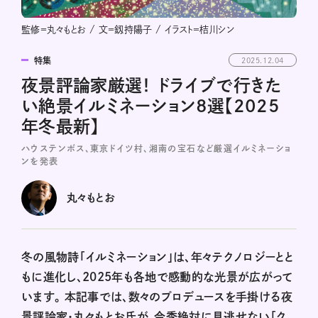
監修＝丸々もとお / 文＝釼持陽子 / イラスト＝桔川シン
特集
2025.12.04
夜景評論家厳選！ ドライブで行きた
い絶景イルミネーション8選【2025
年冬最新】
ハウステンボス、東京ドイツ村、湘南の宝石など厳選イルミネーショ
ンを発表
丸々もとお
冬の風物詩「イルミネーション」は、年々テクノロジーとと
もに進化し、2025年も各地で感動的な光景が広がって
います。 本記事では、数々のプロデュースを手掛ける夜
景評論家・丸々もとお氏が、今季絶対に見逃せない「ク