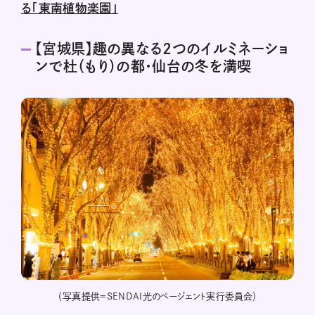
る「東南植物楽園」
【宮城県】趣の異なる2つのイルミネーショ
ンで杜（もり）の都・仙台の冬を満喫
ave
（写真提供＝SENDAI光のページェント実行委員会）
SE
（写真
Wa