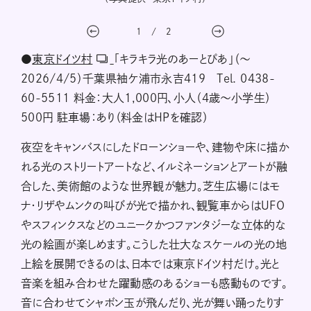
1
/
2
●
東京ドイツ村
「キラキラ光のあーとぴあ」（〜
2026/4/5）千葉県袖ケ浦市永吉419 Tel. 0438-
60-5511 料金：大人1,000円、小人（4歳〜小学生）
500円 駐車場：あり（料金はHPを確認）
夜空をキャンバスにしたドローンショーや、建物や床に描か
れる光のストリートアートなど、イルミネーションとアートが融
合した、美術館のような世界観が魅力。芝生広場にはモ
ナ・リザやムンクの叫びが光で描かれ、観覧車からはUFO
やスフィンクスなどのユニークかつファンタジーな立体的な
光の絵画が楽しめます。こうした壮大なスケールの光の地
上絵を展開できるのは、日本では東京ドイツ村だけ。光と
音楽を組み合わせた躍動感のあるショーも感動ものです。
音に合わせてシャボン玉が飛んだり、光が舞い踊ったりす