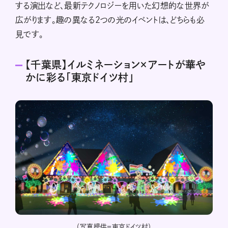
する演出など、最新テクノロジーを用いた幻想的な世界が
広がります。趣の異なる2つの光のイベントは、どちらも必
見です。
【千葉県】イルミネーション×アートが華や
かに彩る「東京ドイツ村」
dom
（写真提供＝東京ドイツ村）
芝生