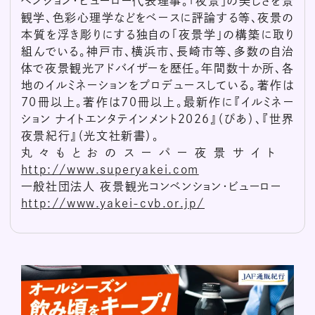
ベンション・ビューロー代表理事。「夜景」の美しさを景
観学、色彩心理学などをベースに評論する等、夜景の
本質を浮き彫りにする独自の「夜景学」の構築に取り
組んでいる。神戸市、横浜市、長崎市等、多数の自治
体で夜景観光アドバイザーを歴任。年間数十か所、各
地のイルミネーションをプロデュースしている。著作は
70冊以上。著作は70冊以上。最新作に『イルミネー
ション ナイトエンタテインメント2026』（ぴあ）、『世界
夜景紀行』（光文社新書）。
丸々もとおのスーパー夜景サイト
http://www.superyakei.com
一般社団法人 夜景観光コンベンション・ビューロー
http://www.yakei-cvb.or.jp/