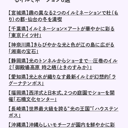
【宮城県】趣の異なる2つのイルミネーションで杜（も
り）の都・仙台の冬を満喫
【千葉県】イルミネーション×アートが華やかに彩る
「東京ドイツ村」
【神奈川県】きらびやかな光と色が江の島に広がる
「湘南の宝石」
【静岡県】光のトンネルからショーまで…圧巻のイル
ミ「御殿場高原 時之栖（ときのすみか）」
【愛知県】光と水が織りなす最新イルミが幻想的「ラ
グーナテンボス」
【福岡県】西洋式と日本式、2つの庭園でショーを開
催「石橋文化センター」
【長崎県】世界最大級を誇る“光の王国”「ハウステン
ボス」
【沖縄県】沖縄らしいモチーフが園内を鮮やかに彩