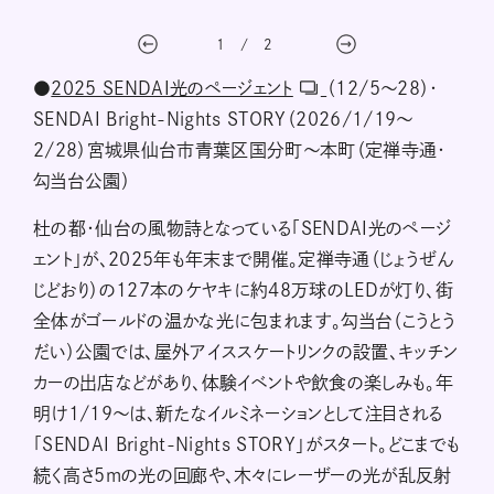
1
/
2
●
2025 SENDAI光のページェント
（12/5～28）・
SENDAI Bright-Nights STORY（2026/1/19～
2/28）宮城県仙台市青葉区国分町～本町（定禅寺通・
勾当台公園）
杜の都・仙台の風物詩となっている「SENDAI光のページ
ェント」が、2025年も年末まで開催。定禅寺通（じょうぜん
じどおり）の127本のケヤキに約48万球のLEDが灯り、街
全体がゴールドの温かな光に包まれます。勾当台（こうとう
だい）公園では、屋外アイススケートリンクの設置、キッチン
カーの出店などがあり、体験イベントや飲食の楽しみも。年
明け1/19～は、新たなイルミネーションとして注目される
「SENDAI Bright-Nights STORY」がスタート。どこまでも
続く高さ5mの光の回廊や、木々にレーザーの光が乱反射