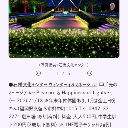
庭園
（写真提供＝石橋文化センター）
自
1
/
2
●
石橋文化センター ウインターイルミネーション
「光の
ミュージアム～Pleasure ＆ Happiness of Lights～」
（〜 2026/1/18 ※年末年始休園あり、1月は金土日祝
のみ）福岡県久留米市野中町1015 Tel. 0942-33-
2271 駐車場：あり（有料） 料金：大人500円、中学生以
下200円（3歳以下無料） ※LINE電子チケットは割引