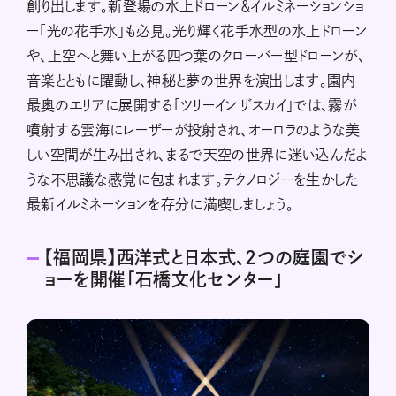
創り出します。新登場の水上ドローン＆イルミネーションショ
ー「光の花手水」も必見。光り輝く花手水型の水上ドローン
や、上空へと舞い上がる四つ葉のクローバー型ドローンが、
音楽とともに躍動し、神秘と夢の世界を演出します。園内
最奥のエリアに展開する「ツリーインザスカイ」では、霧が
噴射する雲海にレーザーが投射され、オーロラのような美
しい空間が生み出され、まるで天空の世界に迷い込んだよ
うな不思議な感覚に包まれます。テクノロジーを生かした
最新イルミネーションを存分に満喫しましょう。
【福岡県】西洋式と日本式、2つの庭園でシ
ョーを開催「石橋文化センター」