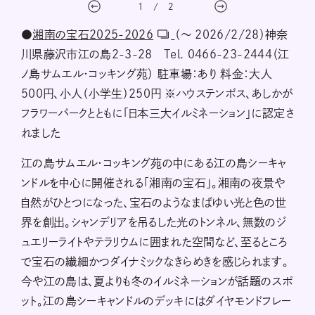
1
/
2
●
湘南の宝石2025-2026
（〜 2026/2/28）神奈
川県藤沢市江の島2-3-28 Tel. 0466-23-2444（江
ノ島サムエル・コッキング苑） 駐車場：あり 料金：大人
500円、小人（小学生）250円 ※ハウステンボス、あしかが
フラワーパークとともに「日本三大イルミネーション」に認定さ
れました
江の島サムエル・コッキング苑の中にある江の島シーキャ
ンドルを中心に開催される「湘南の宝石」。湘南の夜景や
自然がひとつになった、宝石のようなまばゆい光と色の世
界を創出。シャンデリアを吊るした光のトンネル、無数のジ
ュエリーライトやテラリウムに囲まれた空間など、至るところ
で宝石の繊細かつダイナミックなきらめきを感じられます。
今や江の島は、夏よりも冬のイルミネーションが話題のスポ
ット。江の島シーキャンドルのデッキにはダイヤモンドフレー