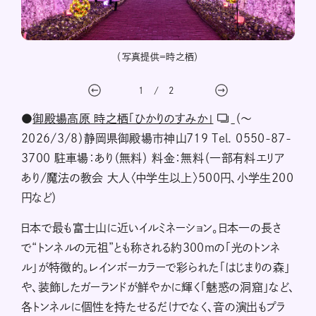
ョーが
（写真提供＝時之栖）
日に
1
/
2
●
御殿場高原 時之栖「ひかりのすみか」
（〜
2026/3/8）静岡県御殿場市神山719 Tel. 0550-87-
3700 駐車場：あり（無料） 料金：無料（一部有料エリア
あり/魔法の教会 大人〈中学生以上〉500円、小学生200
円など）
日本で最も富士山に近いイルミネーション。日本一の長さ
で“トンネルの元祖”とも称される約300ｍの「光のトンネ
ル」が特徴的。レインボーカラーで彩られた「はじまりの森」
や、装飾したガーランドが鮮やかに輝く「魅惑の洞窟」など、
各トンネルに個性を持たせるだけでなく、音の演出もプラ