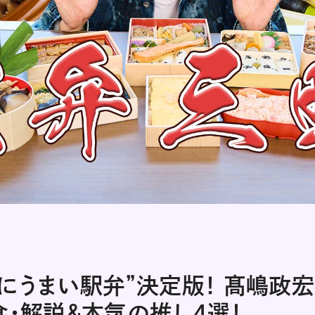
にうまい駅弁”決定版！ 髙嶋政宏
食・解説＆本気の推し4選！