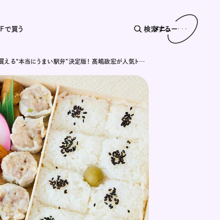
AFで買う
検索する
メニュー
東京駅で買える“本当にうまい駅弁”決定版！ 髙嶋政宏が人気トップ10を実食・解説＆本気の推し4選！