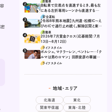
自動車
自転車で交差点を直進するとき、最も左
「容
にある左折専用レーンから直進するの
は、違反？
安全運転
【令和8年熊本地震】九州道・松橋IC～え
びのICで通行止め続く。解除区間と東九
秘密
州道の迂回ルート
自動車
2026年7月賞金クロス（応募期間：7月
13日～8月12日）
ライフスタイル
ポルシェ、マクラーレン、ベントレー…「ク
ルマは男のロマン」 田原俊彦の華麗な
る愛車遍歴
ライフスタイル
地域・エリア
北海道
東北
関東甲信越
東海・北陸
戦