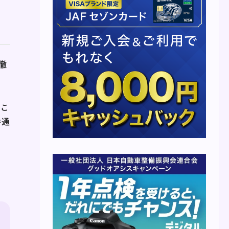
徹
、こ
弁通