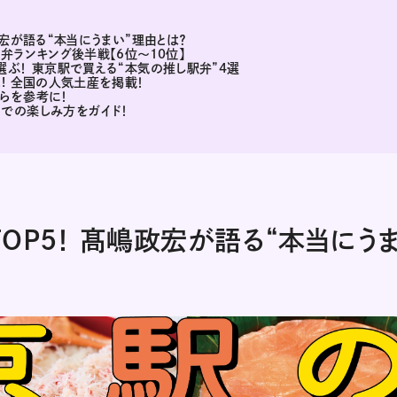
宏が語る“本当にうまい”理由とは？
弁ランキング後半戦【6位～10位】
ぶ！ 東京駅で買える“本気の推し駅弁”4選
! 全国の人気土産を掲載！
らを参考に！
での楽しみ方をガイド！
OP5！ 髙嶋政宏が語る“本当にう