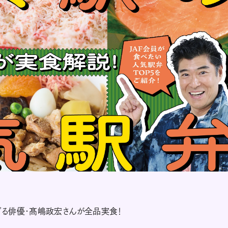
る俳優・髙嶋政宏さんが全品実食！