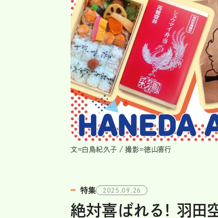
文＝白鳥紀久子 / 撮影＝徳山喜行
特集
2025.09.26
絶対喜ばれる！ 羽田