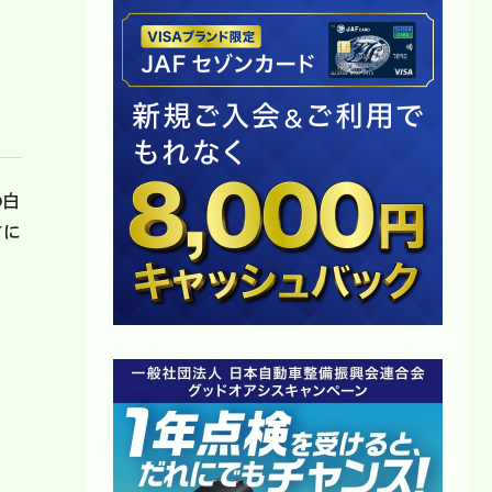
の白
前に