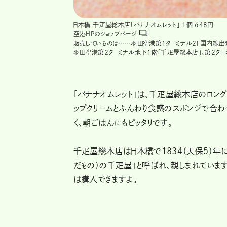
日本橋 千疋屋総本店「バナナオムレット」 １個 648円
空港HPのショップページ
販売しているのは……羽田空港第１ターミナル２F国内線出
羽田空港第２ターミナル地下１階「千疋屋総本店」、第２ター
「バナナオムレット」は、千疋屋総本店のロン
ップクリームとふんわり食感のスポンジで合わ
く、朝ごはんにもピッタリです。
千疋屋総本店は日本橋で1834（天保5）年
だもの）の千疋屋」と呼ばれ、親しまれています
は購入できますよ。