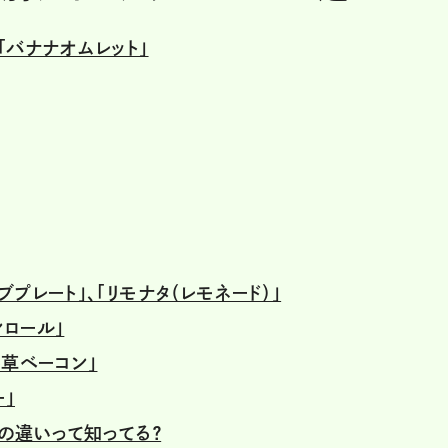
「バナナオムレット」
ブプレート」、「リモナタ（レモネード）」
ンロール」
ん草ベーコン」
ー」
ルの違いって知ってる？