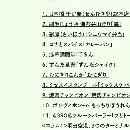
1. 日本橋 千疋屋（せんびきや）総本店
2. 刷毛じょうゆ 海苔弁山登り「海」
3. 彩鳳（さいほう）「シュウマイ弁当」
4. コナとスパイス「カレーパン」
5. 浅草満願堂「芋きん」
6. ずんだ茶寮「ずんだシェイク」
7. おにぎりこんが「おにぎり」
8. ミセスイスタンブール「ミックスケバ
9. 焼肉チャンピオン「焼肉チャンピオ
10. ボンヴィボン+e「もっちりほうれ
11. AGRO＠フルーツパーラー「ブリト
＜コラム1＞羽田空港、３つのターミナ