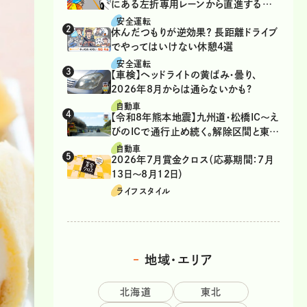
にある左折専用レーンから直進するの
は、違反？
安全運転
休んだつもりが逆効果？ 長距離ドライブ
でやってはいけない休憩4選
安全運転
【車検】ヘッドライトの黄ばみ・曇り、
2026年8月からは通らないかも?
自動車
【令和8年熊本地震】九州道・松橋IC～え
びのICで通行止め続く。解除区間と東九
州道の迂回ルート
自動車
2026年7月賞金クロス（応募期間：7月
13日～8月12日）
ライフスタイル
地域・エリア
北海道
東北