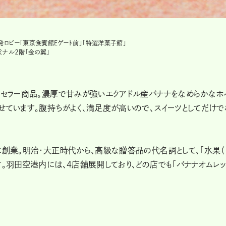
発ロビー「東京食賓館Eゲート前」「特選洋菓子館」
ミナル２階「金の翼」
グセラー商品。濃厚で甘みが強いエクアドル産バナナをなめらかなホ
せています。腹持ちがよく、満足度が高いので、スイーツとしてだけで
に創業。明治・大正時代から、高級な贈答品の代名詞として、「水果（
。羽田空港内には、４店舗展開しており、どの店でも「バナナオムレッ