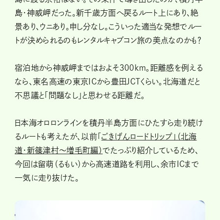
島・神威岬だった。新千歳方面へ戻るルート上にあり、絶
景あり、ウニあり。申し分なし。こういった適当な発想でルー
トが決められるのもレンタルキャブコン旅の美点なのかも？
宿泊地から神威岬まではおよそ300km。距離感を例える
なら、東名高速の東京ICから豊田JCTくらい。北海道だと
不思議と「問題なし」と思わせる距離だ。
日本海オロロンラインを積丹半島方面にひたすら走り続け
るルートも考えたが、以前「
ごきげんロードトリップ」（北海
道・新篠津村～増毛町編）
でたっぷり紹介しているため、
今回は留萌（るもい）から高速道路を利用し、余市ICまで
一気に走り抜けた。