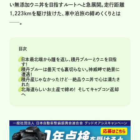
い無添加ウニ丼を目指すルートへと急展開。走行距離
1,223kmを駆け抜けた、車中泊旅の締めくくりとは
──。
目次
日本最北端から踵を返し、積丹ブルーとウニを目指
す！
積丹ブルーは曇天でも裏切らない。神威岬で絶景に
遭遇！
積丹産じゃなかったけど…絶品ウニ丼で心は満たさ
れた
北海道らしいお土産で締め！ そしてキャブコン返却
へ