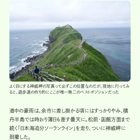
よく目にする神威岬の写真って必ずこの位置なのだが、現地に行ってみ
ると、遊歩道の作り的にここが唯一無二のベストポジションだった
道中の豪雨は、余市に差し掛かる頃にはすっかりやみ、積
丹半島では時おり薄日も差す曇天に。松前・函館方面まで
続く「日本海追分ソーランライン」を走り、ついに神威岬に
到着した。