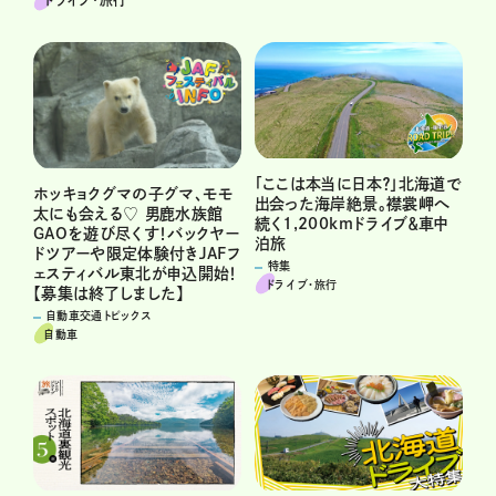
ドライブ･旅行
「ここは本当に日本？」北海道で
ホッキョクグマの子グマ、モモ
出会った海岸絶景。襟裳岬へ
太にも会える♡ 男鹿水族館
続く1,200kmドライブ＆車中
GAOを遊び尽くす！バックヤー
泊旅
ドツアーや限定体験付きJAFフ
特集
ェスティバル東北が申込開始！
ドライブ･旅行
【募集は終了しました】
自動車交通トピックス
自動車