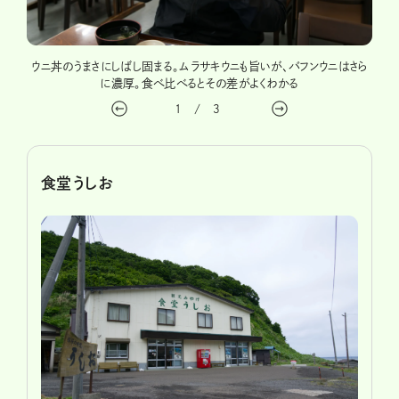
、いく
ウニ丼のうまさにしばし固まる。ムラサキウニも旨いが、バフンウニはさら
ムラ
に濃厚。食べ比べるとその差がよくわかる
1
/
3
食堂うしお