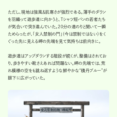
ただし、現地は強風＆肌寒さが強烈である。薄手のダウン
を羽織って遊歩道に向かうと、Tシャツ短パンの若者たち
が気合いで突き進んでいた。20分の道のりと聞いて一瞬
ためらったが、「女人禁制の門」（今は禁制ではない）をく
ぐった先に見える岬の先端を見て気持ちは前向きに。
遊歩道はアップダウンする階段が続くが、整備はされてお
り、歩きやすい靴さえあれば問題ない。岬の先端では、荒
れ模様の空をも跳ね返すような鮮やかな“積丹ブルー”が
眼下に広がっていた。