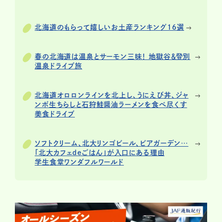
北海道のもらって嬉しいお土産ランキング16選
春の北海道は温泉とサーモン三昧！ 地獄谷＆登別
温泉ドライブ旅
北海道オロロンラインを北上し、うにえび丼、ジャ
ンボ生ちらしと石狩鮭醤油ラーメンを食べ尽くす
美食ドライブ
ソフトクリーム、北大リンゴビール、ビアガーデン…
「北大カフェdeごはん」が入口にある理由
学生食堂ワンダフルワールド