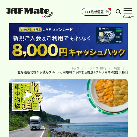
JAF最新情報
メニュー
トップ
ドライブ･旅行
特集
北海道最北端から積丹ブルーへ。宗谷岬から始まる絶景＆グルメ車中泊旅【3日目】