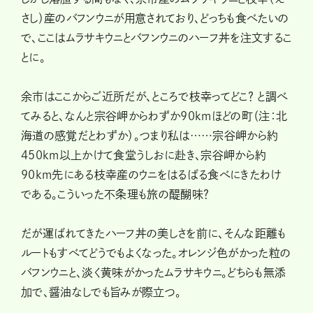
さし）産のバフンウニが用意されており、どっちも食べたいの
で、ここはムラサキウニとバフンウニのハーフ丼を注文するこ
とに。
余市はここからご近所だが、ところで枝幸ってどこ？ と調べ
てみると、なんと宗谷岬からわずか90kmほどの町（注：北
海道の感覚だとわずか）。つまり私は……宗谷岬から約
450km以上かけて食堂うしおに赴き、宗谷岬から約
90km先にある枝幸産のウニをはるばる食べにきたわけ
である。こういった不条理も旅の醍醐味？
だが運ばれてきたハーフ丼の美しさを前に、そんな距離も
ルートもすべてどうでもよくなった。オレンジ色がかった粒の
バフンウニと、淡く黄味がかったムラサキウニ。どちらも無添
加で、醤油なしでも旨みが際立つ。