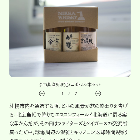
ツ
余市蒸溜所限定ミニボトル３本セット
1
/
2
札幌市内を通過する頃、ビルの風景が旅の終わりを告げ
る。北広島ICで降りて
エスコンフィールド北海道
に寄る案
も浮かんだが、その日はファイターズとタイガースの交流戦
真っただ中。球場周辺の混雑とキャブコン返却時間＆帰り