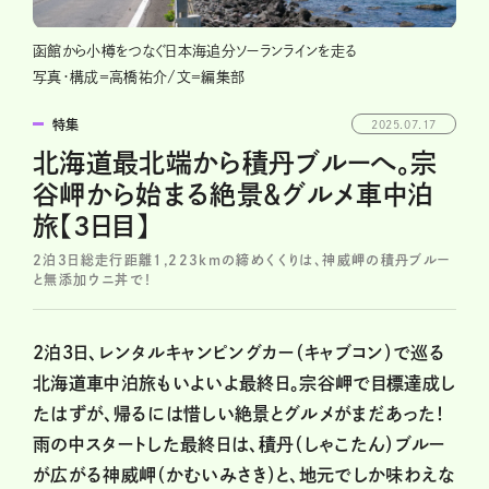
函館から小樽をつなぐ日本海追分ソーランラインを走る
写真・構成＝高橋祐介/文＝編集部
特集
2025.07.17
北海道最北端から積丹ブルーへ。宗
谷岬から始まる絶景＆グルメ車中泊
旅【3日目】
2泊3日総走行距離1,223kmの締めくくりは、神威岬の積丹ブルー
と無添加ウニ丼で！
2泊3日、レンタルキャンピングカー（キャブコン）で巡る
北海道車中泊旅もいよいよ最終日。宗谷岬で目標達成し
たはずが、帰るには惜しい絶景とグルメがまだあった！
雨の中スタートした最終日は、積丹（しゃこたん）ブルー
が広がる神威岬（かむいみさき）と、地元でしか味わえな