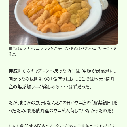
黄色はムラサキウニ、オレンジがかっているのはバフンウニでハーフ丼を
注文
神威岬からキャブコンへ戻った頃には、空腹が最高潮に。
向かったのは岬近くの「食堂うしお」。ここでは地元・積丹
産の無添加ウニが楽しめる……はずだった。
だが、まさかの展開。なんとこの日がウニ漁の「解禁初日」だ
ったため、まだ積丹産のウニが入荷していなかったのだ！
しかし落胆する間もなく、余市産のムラサキウニと枝幸（え