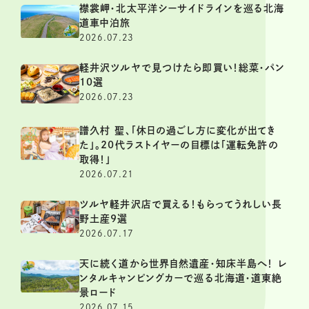
襟裳岬・北太平洋シーサイドラインを巡る北海
道車中泊旅
2026.07.23
軽井沢ツルヤで見つけたら即買い！総菜・パン
10選
2026.07.23
譜久村 聖、「休日の過ごし方に変化が出てき
た」。20代ラストイヤーの目標は「運転免許の
取得！」
2026.07.21
ツルヤ軽井沢店で買える！もらってうれしい長
野土産9選
2026.07.17
天に続く道から世界自然遺産・知床半島へ！ レ
ンタルキャンピングカーで巡る北海道・道東絶
景ロード
2026.07.15