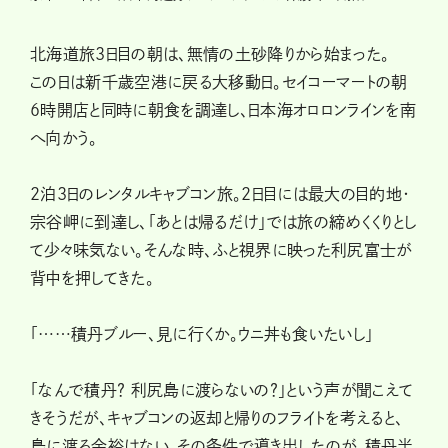
北海道旅3日目の朝は、無情の土砂降りから始まった。
この日は新千歳空港に戻る大移動日。セイコーマートの朝
6時開店と同時に朝食を調達し、日本海オロロンラインを南
へ向かう。
2泊3日のレンタルキャブコン旅。2日目には最大の目的地・
宗谷岬に到達し、「あとは帰るだけ」では旅の締めくくりとし
て少々味気ない。そんな時、ふと視界に映った利尻富士が
背中を押してきた。
「……積丹ブルー、見に行くか。ウニ丼も食いたいし」
「なんで積丹？ 利尻島に渡らないの？」という声が聞こえて
きそうだが、キャブコンの返却と帰りのフライトを考えると、
島に渡る余裕はない。その条件で導き出したのが、積丹半