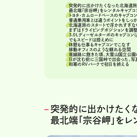
突発的に出かけたくなった北海道
最北端「宗谷岬」をレンタルキャブコ
トヨタ・カムロードベースのキャブコ
普通乗用車とは違うポイントをしっか
北海道旅のスタートで浮かれすぎな
まずはドライビングポジションを調
3.0Lディーゼルターボのキャブコン
でもスピードは控えめに
休憩も仕事もキャブコンでこなす
移動オフィスのような頼れる空間
直線路に飽きた頃、大雪山国立公園
日が沈む前に三国峠で出会った、写
和寒のRVパークで初日を終える
突発的に出かけたく
最北端「宗谷岬」をレ