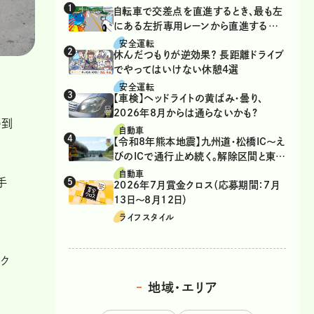
自転車で交差点を直進するとき、最も左
にある左折専用レーンから直進するの
は、違反？
安全運転
休んだつもりが逆効果？ 長距離ドライブ
でやってはいけない休憩4選
安全運転
【車検】ヘッドライトの黄ばみ・曇り、
2026年8月からは通らないかも?
の到
自動車
【令和8年熊本地震】九州道・松橋IC～え
びのICで通行止め続く。解除区間と東九
州道の迂回ルート
自動車
手
2026年7月賞金クロス（応募期間：7月
13日～8月12日）
ライフスタイル
ク
地域・エリア