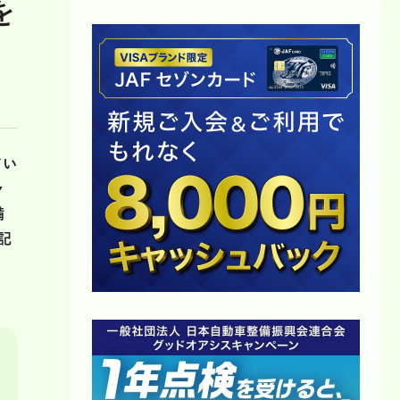
を
てい
ャ
備
記