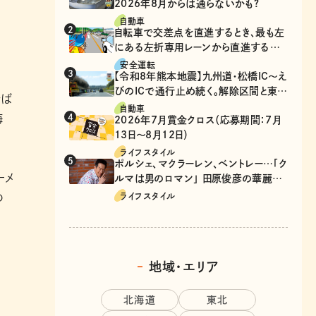
2026年8月からは通らないかも?
自動車
自転車で交差点を直進するとき、最も左
にある左折専用レーンから直進するの
は、違反？
安全運転
【令和8年熊本地震】九州道・松橋IC～え
びのICで通行止め続く。解除区間と東九
そば
州道の迂回ルート
自動車
海
2026年7月賞金クロス（応募期間：7月
13日～8月12日）
ライフスタイル
ポルシェ、マクラーレン、ベントレー…「ク
ーメ
ルマは男のロマン」 田原俊彦の華麗な
る愛車遍歴
の
ライフスタイル
地域・エリア
北海道
東北