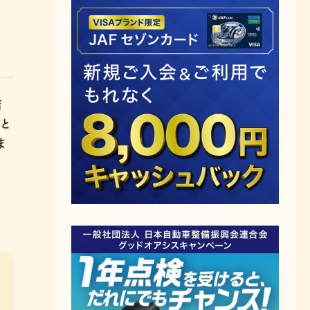
店
と
ま