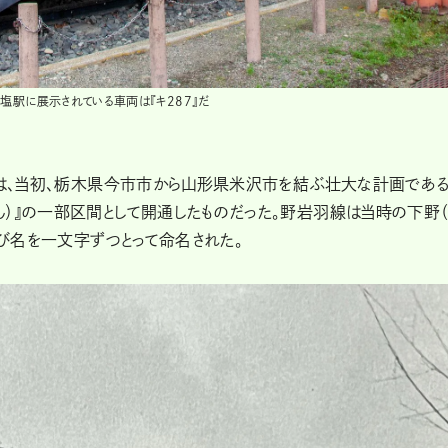
塩駅に展示されている車両は『キ287』だ
中線は、当初、栃木県今市市から山形県米沢市を結ぶ壮大な計画であ
）』の一部区間として開通したものだった。野岩羽線は当時の下野（
呼び名を一文字ずつとって命名された。