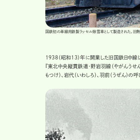
国鉄初の単線用鉄製ラッセル除雪車として製造された。旧熱
1938（昭和13）年に開業した旧国鉄日
『東北中央縦貫鉄道・野岩羽線（やがんうせん
もつけ）、岩代（いわしろ）、羽前（うぜん）の