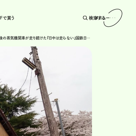
AFで買う
検索する
メニュー
本州で最後の蒸気機関車が走り続けた『日中は走らない』国鉄日中線跡を巡る