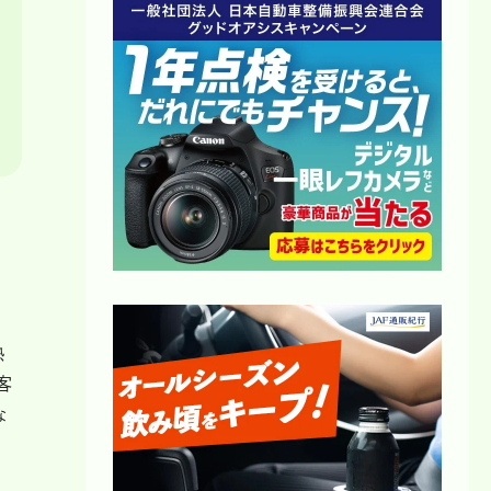
熱
客
な