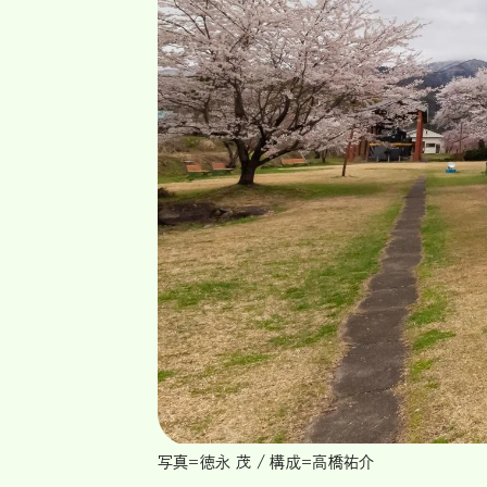
写真＝徳永 茂 / 構成＝高橋祐介