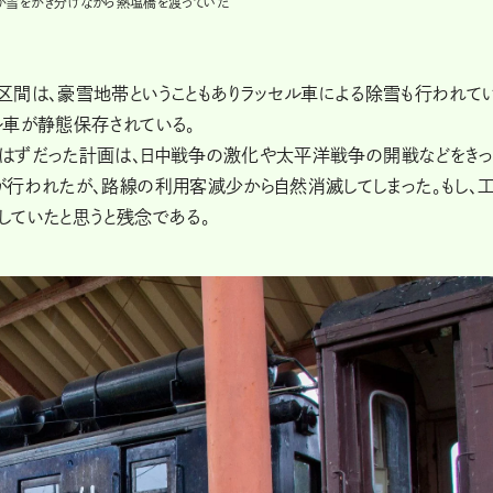
が雪をかき分けながら熱塩橋を渡っていた
区間は、豪雪地帯ということもありラッセル車による除雪も行われて
ル車が静態保存されている。
はずだった計画は、日中戦争の激化や太平洋戦争の開戦などをき
が行われたが、路線の利用客減少から自然消滅してしまった。もし、
していたと思うと残念である。