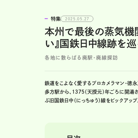
特集
2025.05.27
本州で最後の蒸気機
い』国鉄日中線跡を巡
各地に散らばる廃駅・廃線探訪
鉄道をこよなく愛するプロカメラマン・徳永
多方駅から、1375（天授元）年ごろに開
ぶ旧国鉄日中（にっちゅう）線をピックアッ