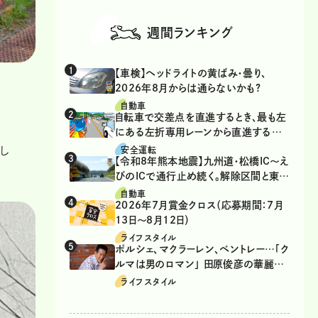
週間ランキング
【車検】ヘッドライトの黄ばみ・曇り、
2026年8月からは通らないかも?
自動車
自転車で交差点を直進するとき、最も左
る
にある左折専用レーンから直進するの
は、違反？
し
安全運転
【令和8年熊本地震】九州道・松橋IC～え
びのICで通行止め続く。解除区間と東九
州道の迂回ルート
自動車
2026年7月賞金クロス（応募期間：7月
13日～8月12日）
ライフスタイル
ポルシェ、マクラーレン、ベントレー…「ク
ルマは男のロマン」 田原俊彦の華麗な
る愛車遍歴
ライフスタイル