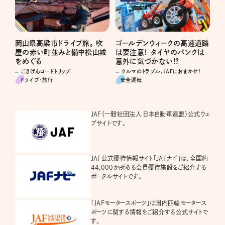
岡山県高梁市ドライブ旅。 吹
ゴールデンウィークの高速道路
屋の赤い町並みと備中松山城
は要注意！ タイヤのパンクは
をめぐる
意外に気づかない!?
ごきげんロードトリップ
クルマのトラブル、JAFにおまかせ！
ドライブ･旅行
安全運転
JAF（一般社団法人 日本自動車連盟）公式ウェ
ブサイトです。
JAF公式優待情報サイト「JAFナビ」は、全国約
44,000か所ある会員優待施設をご紹介する
ポータルサイトです。
「JAFモータースポーツ」は国内四輪モータース
ポーツに関する情報をご紹介する公式サイトで
す。