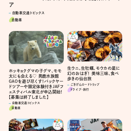
ア
自動車交通トピックス
自動車
生ウニ、生牡蠣、モウカの星に
ホッキョクグマの子グマ、モモ
幻のおはぎ！ 美味三昧、食べ
太にも会える♡ 男鹿水族館
歩きの仙台旅
GAOを遊び尽くす！バックヤー
ごきげんロードトリップ
ドツアーや限定体験付きJAFフ
ドライブ･旅行
ェスティバル東北が申込開始！
【募集は終了しました】
自動車交通トピックス
自動車