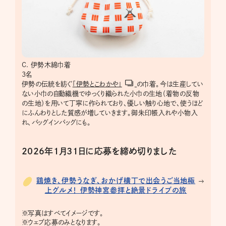
C. 伊勢木綿巾着
3名
伊勢の伝統を紡ぐ
「伊勢とこわかや」
の巾着。今は生産してい
ない小巾の自動織機でゆっくり織られた小巾の生地（着物の反物
の生地）を用いて丁寧に作られており、優しい触り心地で、使うほど
にふんわりとした質感が増していきます。御朱印帳入れや小物入
れ、バッグインバッグにも。
2026年1月31日に応募を締め切りました
鶏焼き、伊勢うなぎ、おかげ横丁で出会うご当地極
上グルメ！ 伊勢神宮参拝と絶景ドライブの旅
※
写真はすべてイメージです。
※
ウェブ応募のみとなります。