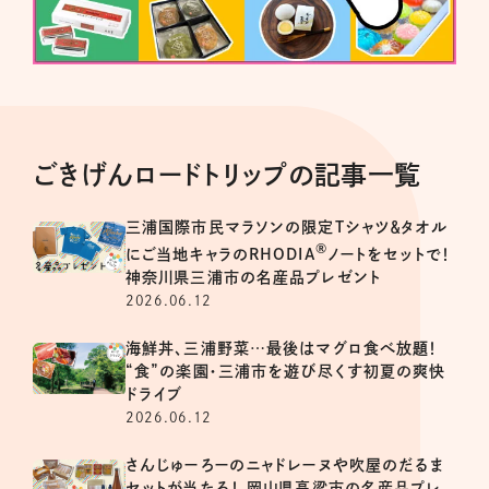
ごきげんロードトリップの記事一覧
三浦国際市民マラソンの限定Tシャツ＆タオル
®
にご当地キャラのRHODIA
ノートをセットで！
神奈川県三浦市の名産品プレゼント
2026.06.12
海鮮丼、三浦野菜…最後はマグロ食べ放題！
“食”の楽園・三浦市を遊び尽くす初夏の爽快
ドライブ
2026.06.12
さんじゅーろーのニャドレーヌや吹屋のだるま
セットが当たる！ 岡山県高梁市の名産品プレ