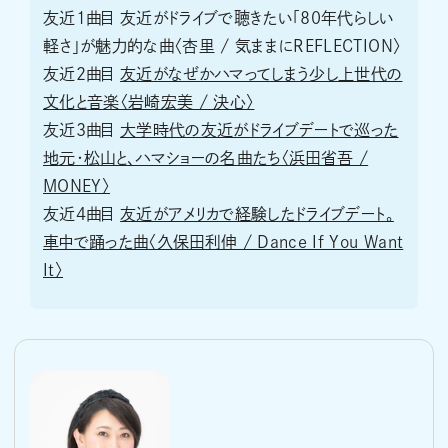
友近1曲目 友近がドライブで聴きたい「80年代らしい
軽さ」が魅力的な曲〈杏里 / 気ままにREFLECTION〉
友近2曲目
友近がなぜかハマってしまう少し上世代の
文化と音楽〈岩崎宏美 / 決心〉
友近3曲目
大学時代の友近がドライブデートで巡った
地元・松山と、ハマショーの名曲たち〈浜田省吾 /
MONEY〉
友近4曲目
友近がアメリカで経験したドライブデート。
車中で踊った曲〈久保田利伸 / Dance If You Want
It〉