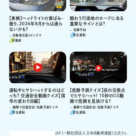
賑わう行楽地のカーブにある
【車検】ヘッドライトの黄ばみ・
重要なサインとは?
曇り、2026年8月からは通ら
ないかも?
危険予知
安全運転
自動車交通トピックス
自動車
運転中ヒヤリハットするのはど
【危険予測クイズ】夜の交差点
っち? 交通安全動画クイズ【信
でヒヤリハット! 10秒のCG動
号の変わり目編】
画で危険を見抜ける?
動画で交通安全! 危険予測クイズ
動画で交通安全! 危険予測クイズ
安全運転
安全運転
JAF（一般社団法人 日本自動車連盟）公式ウェ