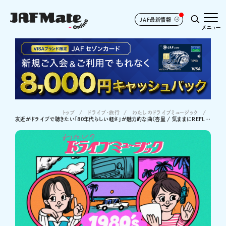
JAF最新情報
メニュー
トップ
ドライブ･旅行
わたしのドライブミュージック
友近がドライブで聴きたい「80年代らしい軽さ」が魅力的な曲〈杏里 / 気ままにREFLECTION〉