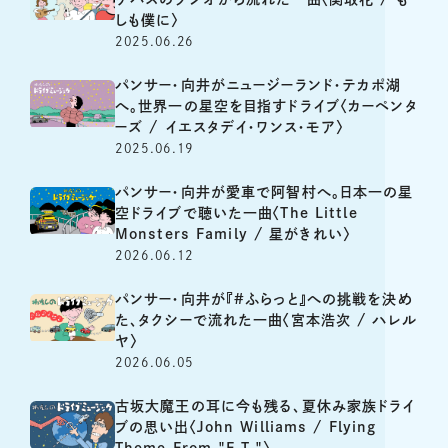
しも僕に〉
2025.06.26
パンサー・向井がニュージーランド・テカポ湖
へ。世界一の星空を目指すドライブ〈カーペンタ
ーズ / イエスタデイ・ワンス・モア〉
2025.06.19
パンサー・向井が愛車で阿智村へ。日本一の星
空ドライブで聴いた一曲〈The Little
Monsters Family / 星がきれい〉
2026.06.12
パンサー・向井が『#ふらっと』への挑戦を決め
た、タクシーで流れた一曲〈宮本浩次 / ハレル
ヤ〉
2026.06.05
古坂大魔王の耳に今も残る、夏休み家族ドライ
ブの思い出〈John Williams / Flying
Theme From "E.T."〉