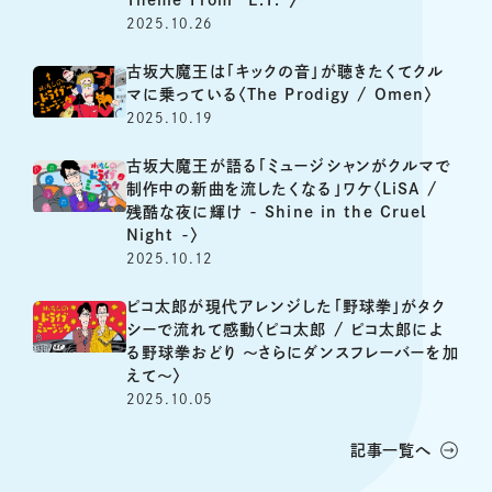
2025.10.26
古坂大魔王は「キックの音」が聴きたくてクル
マに乗っている〈The Prodigy / Omen〉
2025.10.19
古坂大魔王が語る「ミュージシャンがクルマで
制作中の新曲を流したくなる」ワケ〈LiSA /
残酷な夜に輝け - Shine in the Cruel
Night -〉
2025.10.12
ピコ太郎が現代アレンジした「野球拳」がタク
シーで流れて感動〈ピコ太郎 / ピコ太郎によ
る野球拳おどり 〜さらにダンスフレーバーを加
えて〜〉
2025.10.05
記事一覧へ