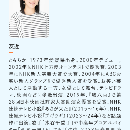
友近
ともちか 1973年愛媛県出身。2000年デビュー。
2002年にNHK上方漫才コンテストで優秀賞、2003
年にNHK新人演芸大賞で大賞、2004年にABCお
笑い新人グランプリで優秀新人賞を受賞。お笑い芸
人として活動する一方、女優として舞台、テレビドラ
マ、映画などに多数出演。2019年、『嘘八百』で第
28回日本映画批評家大賞助演女優賞を受賞。NHK
連続テレビ小説『あさが来た』（2015～16年）、NHK
連続テレビ小説『ブギウギ』（2023〜24年）など話題
作に出演。歌手「水谷千重子」や中高年プロアルバイ
ター「西尾一男」としても活躍中。2023年春夏明治