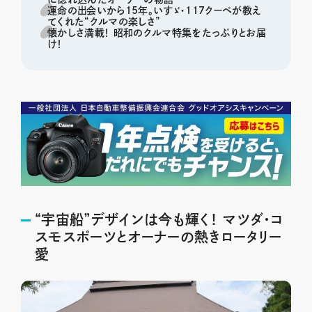
運命の出会いから15年。いすゞ・117クーペが教え
てくれた“クルマの楽しさ”
懐かしさ満載！ 昭和のクルマ特集をたっぷりとお届
け！
“宇宙船”デザインは今も輝く！ マツダ・コ
スモスポーツとオーナーの熱きロータリー
愛