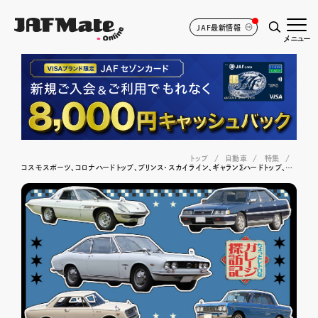
JAF最新情報
メニュー
トップ
自動車
特集
コスモスポーツ、コロナハードトップ、プリンス・スカイライン、ギャランΣハードトップ、117クーペ──昭和・平成を駆け抜けた旧車オーナー珠玉の物語集