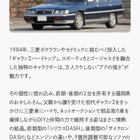
1984年、三菱がクラウンやセドリックに挑むべく投入した
「ギャランΣハードトップ」。スポーティさとゴージャスさを融合
した独特のキャラクターは、万人ウケしない“アクの強さ”が
魅力です。
その個性に惚れ込み、前期・後期の2台を所有する福岡県
のおかしらさん。父親から譲り受けた初代ギャランΣをきっ
かけに三菱車にハマり、ネットオークションで部品取り車を
確保しながらDIYと仲間の力で維持する姿はまさに情熱
の結晶。前期型の「シリウスDASH」、後期型の「サイクロン
DASH」などエンジンの違いや、9箇所調整可能なソファの