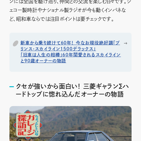
ンには全国を駆け巡り、仲間との交流を楽しむ日々です。ジ
ェコー製時計やナショナル製ラジオが今も動くインパネな
ど、昭和車ならでは注目ポイントは要チェックです。
新車から乗り続けて60年！ 今なお現役絶好調「プ
リンス・スカイライン1500デラックス」
「旧車は人生の相棒」60年間愛されるスカイライン
と90歳オーナーの物語
クセが強いから面白い！ 三菱ギャランΣハ
ードトップに惚れ込んだオーナーの物語