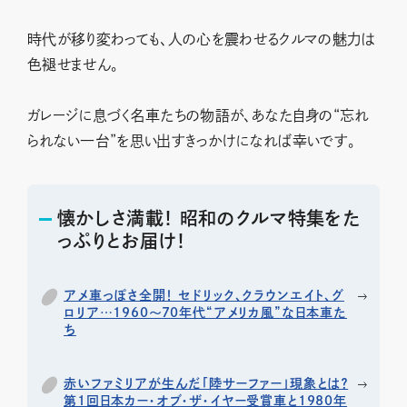
時代が移り変わっても、人の心を震わせるクルマの魅力は
色褪せません。
ガレージに息づく名車たちの物語が、あなた自身の“忘れ
られない一台”を思い出すきっかけになれば幸いです。
懐かしさ満載！ 昭和のクルマ特集をた
っぷりとお届け！
アメ車っぽさ全開！ セドリック、クラウンエイト、グ
ロリア…1960〜70年代“アメリカ風”な日本車た
ち
赤いファミリアが生んだ「陸サーファー」現象とは？
第1回日本カー・オブ・ザ・イヤー受賞車と1980年