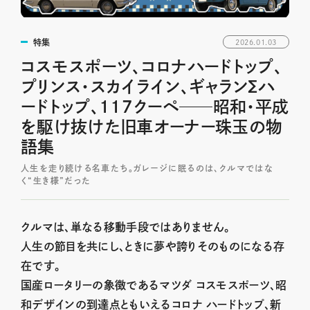
特集
2026.01.03
コスモスポーツ、コロナハードトップ、
プリンス・スカイライン、ギャランΣハ
ードトップ、117クーペ──昭和・平成
を駆け抜けた旧車オーナー珠玉の物
語集
人生を走り続ける名車たち。ガレージに眠るのは、クルマではな
く“生き様”だった
クルマは、単なる移動手段ではありません。
人生の節目を共にし、ときに夢や誇りそのものになる存
在です。
国産ロータリーの象徴であるマツダ コスモスポーツ、昭
和デザインの到達点ともいえるコロナ ハードトップ、新