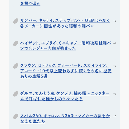
を振り返る
サンバー、キャリイ、ステップバン… OEMじゃなく
各メーカーに個性があった昭和の軽バン
ハイゼット、エブリイ、ミニキャブ…昭和後期は軽バ
ンでもレジャー志向が強まった
クラウン、セドリック、ブルーバード、スカイライン、
アコード…10代以上変わらずに続くその名に歴史
ありの車種5選
ダルマ、てんとう虫、ケンメリ、柿の種…ニックネー
ムで呼ばれた懐かしのクルマたち
スバル360、キャロル、N360…マイカーの夢をか
なえた車たち