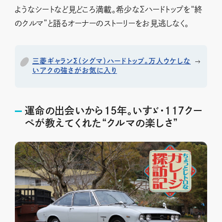
ようなシートなど見どころ満載。希少なΣハードトップを“終
のクルマ”と語るオーナーのストーリーをお見逃しなく。
三菱ギャランΣ（シグマ）ハードトップ。万人ウケしな
いアクの強さがお気に入り
運命の出会いから15年。いすゞ・117クー
ペが教えてくれた“クルマの楽しさ”