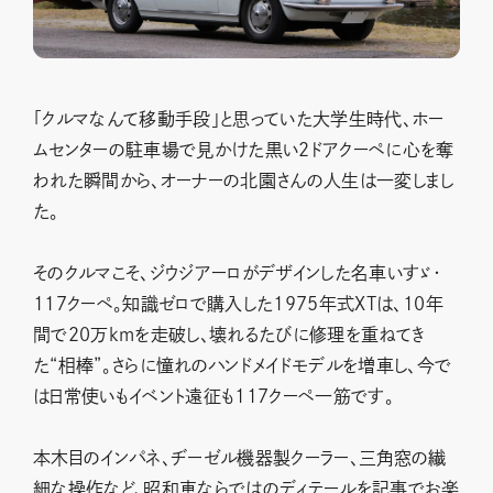
「クルマなんて移動手段」と思っていた大学生時代、ホー
ムセンターの駐車場で見かけた黒い2ドアクーペに心を奪
われた瞬間から、オーナーの北園さんの人生は一変しまし
た。
そのクルマこそ、ジウジアーロがデザインした名車いすゞ・
117クーペ。知識ゼロで購入した1975年式XTは、10年
間で20万kmを走破し、壊れるたびに修理を重ねてき
た“相棒”。さらに憧れのハンドメイドモデルを増車し、今で
は日常使いもイベント遠征も117クーペ一筋です。
本木目のインパネ、ヂーゼル機器製クーラー、三角窓の繊
細な操作など、昭和車ならではのディテールを記事でお楽