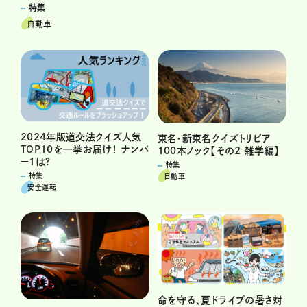
特集
自動車
2024年版道交法クイズ人気
東名・新東名クイズトリビア
TOP10を一挙お届け！ ナンバ
100本ノック【その2 雑学編】
ー1は?
特集
特集
自動車
安全運転
命を守る、夏ドライブの暑さ対