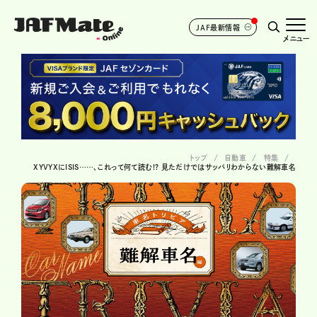
JAF最新情報
メニュー
トップ
自動車
特集
XYVYXにISIS……、これって何て読む!? 見ただけではサッパリわからない難解車名