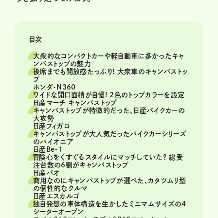
目次
大衆的なコンパクトカーや軽自動車に多かったキャ
ンバストップの魅力
後席までも開放感たっぷり! 大衆車のキャンバストッ
プ
ホンダ・N360
ワイドな開口面積が自慢! 2色のトップカラーを設定
日産マーチ キャンバストップ
キャンバストップが特徴的だった、日産パイクカーの
大攻勢
日産フィガロ
キャンバストップが大人気だったパイクカーシリーズ
のパイオニア
日産Be-1
冒険心をくすぐるスタイルにマッチしていた? 総受
注台数の6割がキャンバストップ
日産パオ
商用なのにキャンバストップが選べた、カタツムリ型
の個性的なクルマ
日産エスカルゴ
独自発想の車体構造を生かしたミニマムサイズの4
シーターオープン