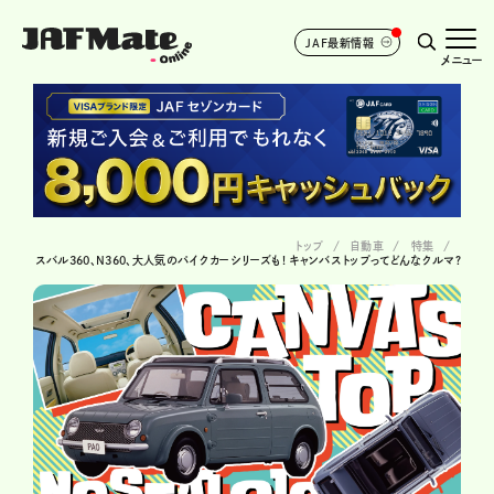
JAF最新情報
メニュー
トップ
自動車
特集
スバル360、N360、大人気のパイクカーシリーズも! キャンバストップってどんなクルマ?