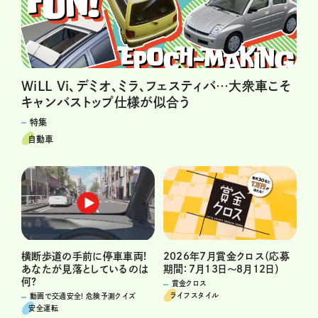
WiLL Vi、デミオ、ミラ、フェスティバ…大衆車こそ
キャンバストップ仕様が似合う
特集
自動車
横断歩道の手前に停車車両!
2026年7月賞金クロス（応募
あなたが見落としているのは
期間：7月13日～8月12日）
何?
賞金クロス
ライフスタイル
動画で交通安全! 危険予測クイズ
安全運転