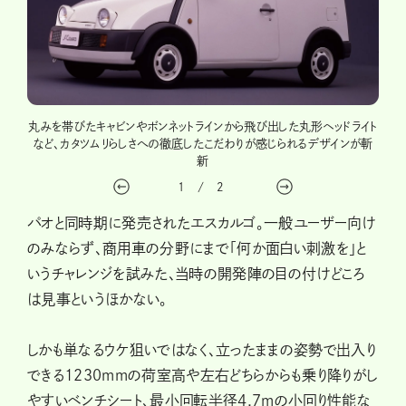
ンスは
丸みを帯びたキャビンやボンネットラインから飛び出した丸形ヘッドライト
エス
ともで
など、カタツムリらしさへの徹底したこだわりが感じられるデザインが斬
拍手
新
1
/
2
パオと同時期に発売されたエスカルゴ。一般ユーザー向け
のみならず、商用車の分野にまで「何か面白い刺激を」と
いうチャレンジを試みた、当時の開発陣の目の付けどころ
は見事というほかない。
しかも単なるウケ狙いではなく、立ったままの姿勢で出入り
できる1230mmの荷室高や左右どちらからも乗り降りがし
やすいベンチシート、最小回転半径4.7mの小回り性能な