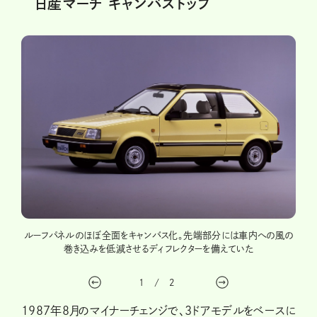
日産マーチ キャンバストップ
ア車の
ルーフパネルのほぼ全面をキャンバス化。先端部分には車内への風の
5ド
グレー
巻き込みを低減させるディフレクターを備えていた
み。
1
/
2
1987年8月のマイナーチェンジで、3ドアモデルをベースに