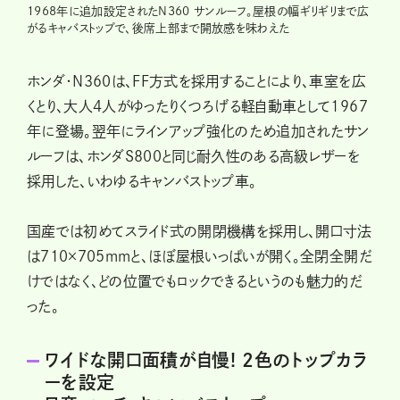
1968年に追加設定されたN360 サンルーフ。屋根の幅ギリギリまで広
がるキャバストップで、後席上部まで開放感を味わえた
ホンダ・N360は、FF方式を採用することにより、車室を広
くとり、大人4人がゆったりくつろげる軽自動車として1967
年に登場。翌年にラインアップ強化のため追加されたサン
ルーフは、ホンダS800と同じ耐久性のある高級レザーを
採用した、いわゆるキャンバストップ車。
国産では初めてスライド式の開閉機構を採用し、開口寸法
は710×705mmと、ほぼ屋根いっぱいが開く。全閉全開だ
けではなく、どの位置でもロックできるというのも魅力的だ
った。
ワイドな開口面積が自慢! 2色のトップカラ
ーを設定