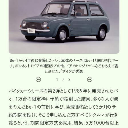
注比率
Be-1から4年後に登場したパオ。車体のベースはBe-1と同じ初代マー
価格
ンバス
チ。ボンネットやドアの補強リブの他、ドアのヒンジやビスなどをあえて露
にお
出させたデザインが秀逸
1
/
2
パイクカーシリーズの第2弾として1989年に発売されたパ
オ。1万台の限定枠に予約が殺到した結果、多くの人が涙
をのんだBe-1の前例に学び、販売形態として3か月の予
約期間を設け、そこで申し込んだ方すべてにクルマが行き
渡るという、期間限定方式を採用。結果、5万1000台以上