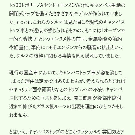
ト500トポリーノAやシトロエン2CVの他、キャンバス生地の
開閉式トップを備えたさまざまなモデルが作られていまし
た。もっとも、これらのクルマは見た目こそ現代のキャンバス
トップ車との近似が感じられるものの、そこには「オープンカ
ー的な爽快さ」というエンタメ性の前に、金属物資の節約
や軽量化、車内にこもるエンジンからの騒音の排出といっ
た、クルマの根幹に関わる事情も見え隠れしていました。
現行の国産車において、キャンバストップ車が姿を消して
しまった理由は定かではありませんが、考えられるとすれば
セキュリティ面や雨漏りなどのトラブルへの不安、キャンバ
ス化するためのコスト増に加え、開口範囲が後部座席付
近まで伸びたガラス製ルーフの出現も理由のひとつかもし
れません。
とはいえ、キャンバストップのどこかクラシカルな雰囲気とア