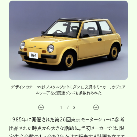
が、パ
デザインのテーマは「ノスタルジックモダン」。文具やミニカー、カジュア
ベー
えてい
ルウエアなど関連グッズも多数作られた
ワー
1
/
2
1985年に開催された第26回東京モーターショーに参考
出品された時点から大きな話題に。当初メーカーでは、限
定生産台数の1万台を2年かけて販売する計画を立てて