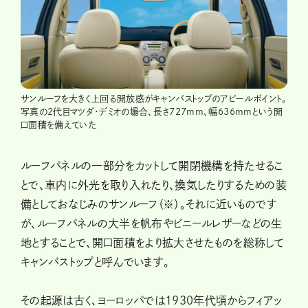
サンルーフを大きく上回る開放感がキャンバストップのアピールポイント。
写真の2代目マツダ・デミオの場合、長さ727mm、幅636mmという開
口面積を備えていた
ルーフパネルの一部分をカットして開閉機構を持たせるこ
とで、車内に外光を取り入れたり、換気したりするための装
備としておなじみのサンルーフ（※）。それに近いものです
が、ルーフパネルの大半を帆布やビニールレザーなどの生
地とすることで、開口面積をより拡大させたものを総称して
キャンバストップと呼んでいます。
その起源は古く、ヨーロッパでは1930年代頃からフィアッ