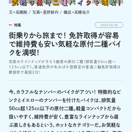
文＝高橋剛 / 写真＝星野耕作 / 構成＝高橋祐介
特集
2024.06.06
街乗りから旅まで！ 免許取得が容易
で維持費も安い気軽な原付二種バイ
クを満喫！
充実のラインナップがそろう魅惑の原付二種（排気量50cc超〜
125cc以下）。普通免許があれば小型限定の普通二輪免許取得は
教習所で最短2日！
今、カラフルなナンバーのバイクがアツい！ 特徴的なピ
ンクとイエローのナンバーを付けたバイクは、排気量
50cc超125cc以下の原付二種。軽量コンパクトだから
扱いやすく、維持費が安く、豊富なラインナップから選
ぶ楽しさもあるという、ホットなカテゴリーだ。お気軽な