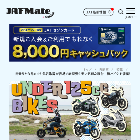
JAF最新情報
メニュー
トップ
自動車
特集
街乗りから旅まで！ 免許取得が容易で維持費も安い気軽な原付二種バイクを満喫！