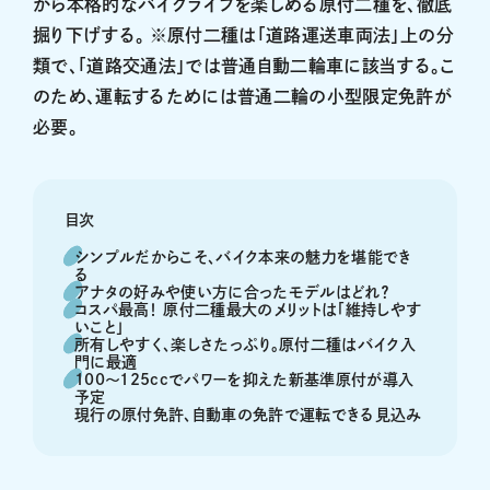
がら本格的なバイクライフを楽しめる原付二種を、徹底
掘り下げする。
※原付二種は「道路運送車両法」上の分
類で、「道路交通法」では普通自動二輪車に該当する。こ
のため、運転するためには普通二輪の小型限定免許が
必要。
目次
シンプルだからこそ、バイク本来の魅力を堪能でき
る
アナタの好みや使い方に合ったモデルはどれ？
コスパ最高！ 原付二種最大のメリットは「維持しやす
いこと」
所有しやすく、楽しさたっぷり。原付二種はバイク入
門に最適
100〜125ccでパワーを抑えた新基準原付が導入
予定
現行の原付免許、自動車の免許で運転できる見込み