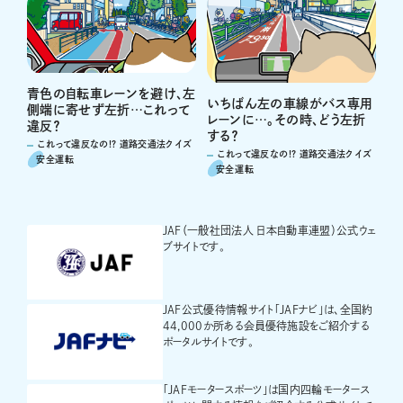
青色の自転車レーンを避け、左
いちばん左の車線がバス専用
側端に寄せず左折…これって
レーンに…。その時、どう左折
違反？
する？
これって違反なの!? 道路交通法クイズ
これって違反なの!? 道路交通法クイズ
安全運転
安全運転
JAF（一般社団法人 日本自動車連盟）公式ウェ
ブサイトです。
JAF公式優待情報サイト「JAFナビ」は、全国約
44,000か所ある会員優待施設をご紹介する
ポータルサイトです。
「JAFモータースポーツ」は国内四輪モータース