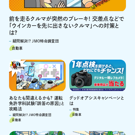
前を走るクルマが突然のブレーキ! 交差点などで
「ウインカーを先に出さないクルマ」への対策と
は?
疑問解決!? JMO特命調査団
自動車
あなたも間違えるかも? 運転
グッドオアシスキャンペーンと
免許学科試験「誤答の原因」と
は
攻略法
特集
自動車
疑問解決!? JMO特命調査団
自動車