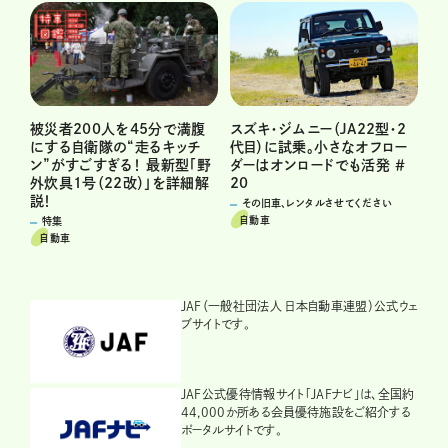
被災者200人を45分で満腹
スズキ・ジムニー（JA22型・2
にする自衛隊の“走るキッチ
代目）に試乗。小さなオフロー
ン”がすごすぎる！ 最新型「野
ダーはオンロードでも活発 ＃
外炊具1号（22改）」を詳細解
20
説！
その旧車、レンタルさせてください
自動車
特集
自動車
JAF（一般社団法人 日本自動車連盟）公式ウェ
ブサイトです。
JAF公式優待情報サイト「JAFナビ」は、全国約
44,000か所ある会員優待施設をご紹介する
ポータルサイトです。