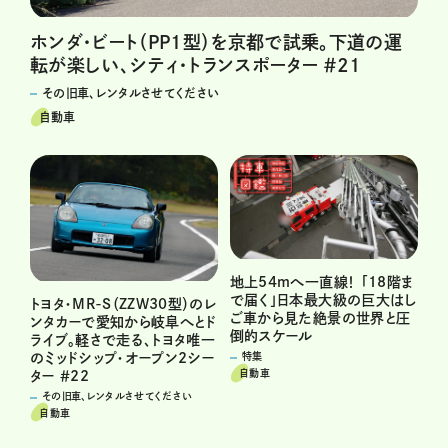
ホンダ・ビート（PP1型）を京都で試乗。下道の運
転が楽しい、シティ・トランスポーター ＃21
その旧車、レンタルさせてください
自動車
地上54mへ一直線！ 「18階ま
で届く」日本最大級の巨大はし
トヨタ・MR-S（ZZW30型）のレ
ご車から見た絶景の世界と圧
ンタカーで愛知から岐阜へとド
倒的スケール
ライブ。軽さで走る、トヨタ唯一
のミッドシップ・オープン2シー
特集
自動車
ター ＃22
その旧車、レンタルさせてください
自動車