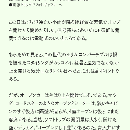
●画像クリックでフォトギャラリーへ
この日はときどき冷たい小雨が降る神経質な天気で、トップ
を開けたり閉めたりした。信号待ちのあいだにも気軽に開
閉できるのは電動式のいいところである。
あらためて見ると、この世代のセリカ コンバーチブルは幌
を被せたスタイリングがカッコイイ。猛暑と湿気でなかなか
上を開ける気分になりにくい日本だと、これは高ポイントで
ある。
だが、オープンカーはやはり上を開けてこそ、である。マツ
ダ・ロードスターのようなオープン2シーターは、狭いキャビ
ンのすぐ後方に隔壁が迫るが、4座オープンは後ろにまだ
客席がある。当然、ソフトトップの開閉量は大きく、開けた
空がデッカイ。“オープンにし甲斐”があるのだ。青天井にす