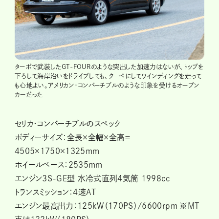
ターボで武装したGT-FOURのような突出した加速力はないが、トップを
下ろして海岸沿いをドライブしても、クーペにしてワインディングを走って
も心地よい。アメリカン・コンバーチブルのような印象を受けるオープン
カーだった
セリカ・コンバーチブルのスペック
ボディーサイズ：全長×全幅×全高＝
4505×1750×1325mm
ホイールベース：2535mm
エンジン3S-GE型 水冷式直列4気筒 1998cc
トランスミッション：4速AT
エンジン最高出力：125kW（170PS）/6600rpm ※MT