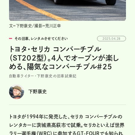
文＝下野康史/撮影＝荒川正幸
その旧車、レンタルさせてください
2025.04.28
トヨタ・セリカ コンバーチブル
（ST202型）。4人でオープンが楽し
める、陽気なコンバーチブル＃25
自動車ライター・下野康史の旧車試乗記
下野康史
トヨタが1994年に発売した、セリカ コンバーチブルの
レンタカーに茨城県高萩市で試乗。セリカといえば世界
ラリー選手権（WRC）に参加するGT-FOURでも知られ