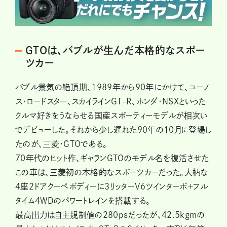
GTOは、バブルが生んだ本格的なスポー
ツカー
バブル景気の絶頂期、1989年から90年にかけて、ユーノ
ス・ロードスター、スカイラインGT-R、ホンダ・NSXといった
クルマ好きをうならせる国産スポーティーモデルが相次い
でデビューした。それから少し遅れた90年の10月に登場し
たのが、三菱・GTOである。
70年代のヒット作、ギャランGTOのモデル名を復活させた
この車は、三菱初の本格的なスポーツカーだった。大柄な
４座２ドアクーペボディーに３リッターV6ツインターボ＋フル
タイム4WDのパワートレインを搭載する。
最高出力は自主規制値の280psだったが、42.5kgｍの