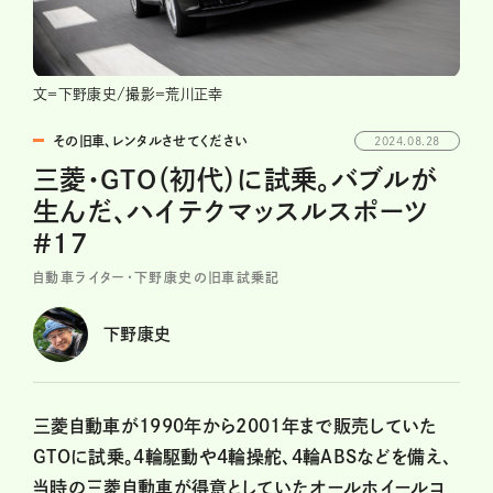
文＝下野康史/撮影＝荒川正幸
その旧車、レンタルさせてください
2024.08.28
三菱・GTO（初代）に試乗。バブルが
生んだ、ハイテクマッスルスポーツ
#17
自動車ライター・下野康史の旧車試乗記
下野康史
三菱自動車が1990年から2001年まで販売していた
GTOに試乗。4輪駆動や4輪操舵、4輪ABSなどを備え、
当時の三菱自動車が得意としていたオールホイールコ