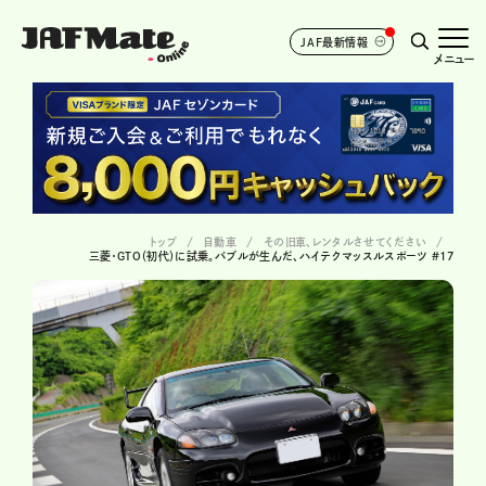
JAF最新情報
メニュー
トップ
自動車
その旧車、レンタルさせてください
三菱・GTO（初代）に試乗。バブルが生んだ、ハイテクマッスルスポーツ #17