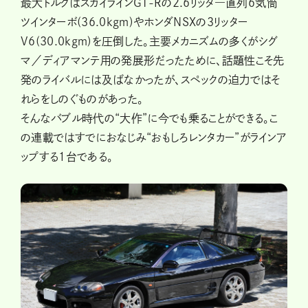
最大トルクはスカイラインGT-Rの2.6リッタ―直列６気筒
ツインターボ(36.0kgｍ)やホンダNSXの3リッター
V6(30.0kgｍ)を圧倒した。主要メカニズムの多くがシグ
マ／ディアマンテ用の発展形だったために、話題性こそ先
発のライバルには及ばなかったが、スペックの迫力ではそ
れらをしのぐものがあった。
そんなバブル時代の“大作”に今でも乗ることができる。こ
の連載ではすでにおなじみ“おもしろレンタカー”がラインア
ップする１台である。