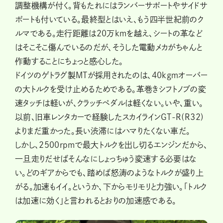
調整機構が付く。背もたれにはランバーサポートやサイドサ
ポートも付いている。最終型とはいえ、もう四半世紀前のク
ルマである。走行距離は20万kmを越え、シートの革など
はそこそこ傷んでいるのだが、そうした電動メカがちゃんと
作動することにちょっと感心した。
ドイツのゲトラグ製MTが採用されたのは、40kgｍオーバー
の大トルクを受け止めるためである。革巻きシフトノブの変
速タッチは軽いが、クラッチペダルは軽くない。いや、重い。
以前、旧車レンタカーで経験したスカイラインGT-R(R32)
よりまだ重かった。長い渋滞にはハマりたくない車だ。
しかし、2500rpmで最大トルクを出し切るエンジンだから、
一旦走りだせばそんなにしょっちゅう変速する必要はな
い。どのギアからでも、踏めば怒涛のようなトルクが盛り上
がる。加速もイイ。というか、下からモリモリと力強い。「トルク
は加速に効く」と言われるとおりの加速感である。