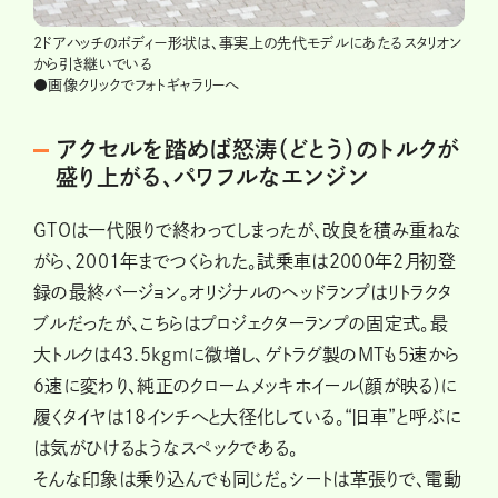
2ドアハッチのボディー形状は、事実上の先代モデルにあたるスタリオン
から引き継いでいる
●画像クリックでフォトギャラリーへ
アクセルを踏めば怒涛（どとう）のトルクが
盛り上がる、パワフルなエンジン
GTOは一代限りで終わってしまったが、改良を積み重ねな
がら、2001年までつくられた。試乗車は2000年2月初登
録の最終バージョン。オリジナルのヘッドランプはリトラクタ
ブルだったが、こちらはプロジェクターランプの固定式。最
大トルクは43.5kgｍに微増し、ゲトラグ製のMTも５速から
６速に変わり、純正のクロームメッキホイール(顔が映る)に
履くタイヤは18インチへと大径化している。“旧車”と呼ぶに
は気がひけるようなスペックである。
そんな印象は乗り込んでも同じだ。シートは革張りで、電動