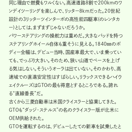
同じ理由で燃費もワルくない。高速道路８割で200kmのワ
ンデイツーリングを楽しんで、リッター８kmだった。20世紀
設計の３リッターツインターボの高性能四駆車(のレンタカ
ー)としては、まずまずじゃないだろうか。
パワーステアリングの操舵力は重めだ。大きなパッドを持つ
ステアリングホイール自体も重そうに見える。1840㎜のボ
ディー全幅は、デビュー当時、国産車最大で、いま乗ってい
ても、でっぷり大きい。そのため、狭い山道でペースを上げ
る気はしない。そういうオーラは出ていない。そのかわり、高
速域での直進安定性はすばらしい。リラックスできるハイウ
ェイクルーズはGTOの最も得意とするところである。誇れ
る“直線番長”だ。
古くから三菱自動車は米国クライスラーと協業してきた。
GTOも“ダッジ・ステルス”の名のクライスラー版が北米に
OEM供給された。
GTOを運転するのは、デビューしたての新車を試乗したと