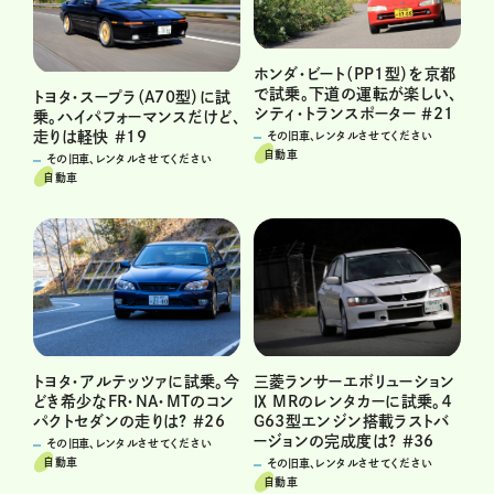
ホンダ・ビート（PP1型）を京都
で試乗。下道の運転が楽しい、
トヨタ・スープラ（A70型）に試
シティ・トランスポーター ＃21
乗。ハイパフォーマンスだけど、
走りは軽快 ＃19
その旧車、レンタルさせてください
自動車
その旧車、レンタルさせてください
自動車
トヨタ・アルテッツァに試乗。今
三菱ランサーエボリューション
どき希少なFR・NA・MTのコン
Ⅸ MRのレンタカーに試乗。４
パクトセダンの走りは? ＃26
G63型エンジン搭載ラストバ
ージョンの完成度は? ＃36
その旧車、レンタルさせてください
自動車
その旧車、レンタルさせてください
自動車