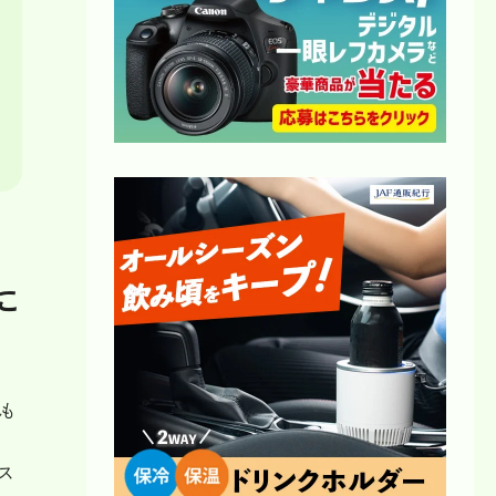
に
も
ス