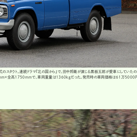
式のスタウト。連続ドラマ『北の国から』で、田中邦衛が演じる黒板五郎が愛車にしていた
mm×全高1750mmで、車両重量は1360kgだった。発売時の車両価格は61万5000