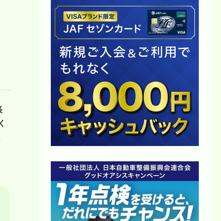
長
く
受