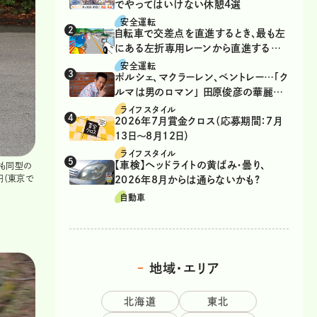
でやってはいけない休憩4選
安全運転
自転車で交差点を直進するとき、最も左
にある左折専用レーンから直進するの
は、違反？
安全運転
ポルシェ、マクラーレン、ベントレー…「ク
ルマは男のロマン」 田原俊彦の華麗な
る愛車遍歴
ライフスタイル
2026年7月賞金クロス（応募期間：7月
13日～8月12日）
ライフスタイル
【車検】ヘッドライトの黄ばみ・曇り、
のも同型の
円（東京で
2026年8月からは通らないかも?
自動車
地域・エリア
北海道
東北