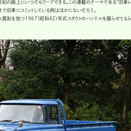
世紀の路上にいつでもワープできる。この連載のテーマである“旧車
まで旧車にコミットしている例はほかにないだろう。
異彩を放つ1967（昭和42）年式スタウトのハンドルを握らせても