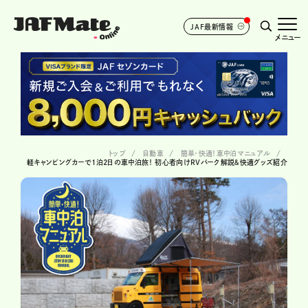
JAF最新情報
メニュー
トップ
自動車
簡単・快適！車中泊マニュアル
軽キャンピングカーで1泊2日の車中泊旅！ 初心者向けRVパーク解説＆快適グッズ紹介