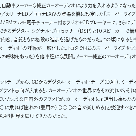
、自動車メーカーも純正カーオーディオにより力を入れるようになった
カ／カリーナED／コロナEXiVの登場を機に設定した「スーパーライ
AM/FMマルチ電子チューナー付きラジオ＋CDプレーヤーに、さらにデ
るデジタル・シグナル・プロセッサー（DSP）と10スピーカー で構
は内容、音質ともに格段の進歩を遂げたものだった。この頃になると
“オーディオ”の呼称が一般化した。トヨタではこのスーパーライブサウ
テムの呼称もあった）を他車種にも展開。メーカー純正のカーオーディ
トテープから、CDからデジタル・オーディオ・テープ（DAT）、ミニデ
、ブランド志向が広まると、カーオーディオの世界にもその流れが。それ
ていたような国内外のブランドが、カーオーディオにも進出し始めた
○○に乗れば憧れの（愛用の）○○○の音が楽しめる」と歓迎すべき
字通り世界を広げてきたのだった。