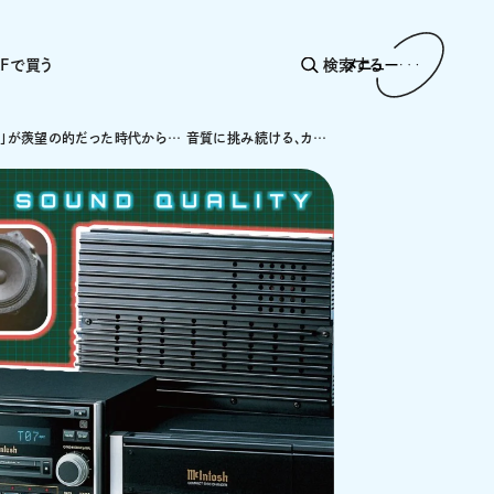
AFで買う
検索する
メニュー
「カーステ」が羨望の的だった時代から… 音質に挑み続ける、カーオーディオの世界