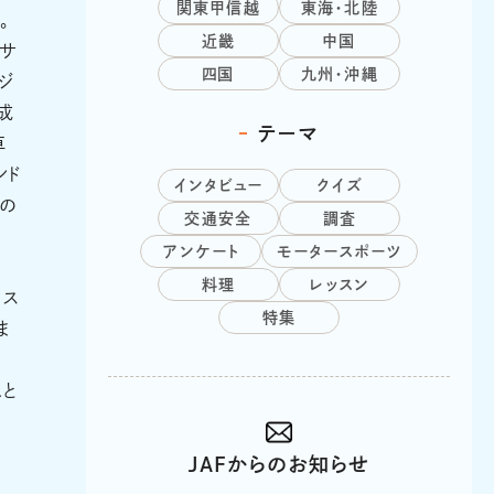
関東甲信越
東海・北陸
。
近畿
中国
ブサ
四国
九州・沖縄
ジ
成
テーマ
車
ンド
インタビュー
クイズ
オの
交通安全
調査
アンケート
モータースポーツ
料理
レッスン
ィス
特集
ま
の
こと
JAFからのお知らせ