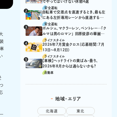
でやってはいけない休憩4選
安全運転
自転車で交差点を直進するとき、最も左
にある左折専用レーンから直進するの
は、違反？
安全運転
ポルシェ、マクラーレン、ベントレー…「ク
大
ルマは男のロマン」 田原俊彦の華麗な
る愛車遍歴
ライフスタイル
の装
2026年7月賞金クロス（応募期間：7月
愛車
13日～8月12日）
い
ライフスタイル
【車検】ヘッドライトの黄ばみ・曇り、
2026年8月からは通らないかも?
自動車
受
つ
応
地域・エリア
北海道
東北
ー