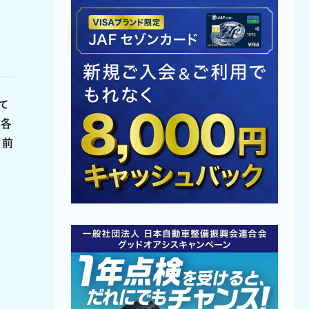
て
は各
。前